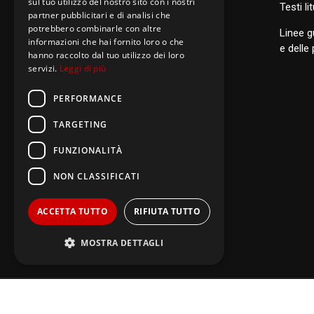
sul tuo utilizzo del nostro sito con i nostri
S
anti di Famiglia
Testi li
partner pubblicitari e di analisi che
potrebbero combinarle con altre
Linee g
informazioni che hai fornito loro o che
Postulazione Generale
e delle
hanno raccolto dal tuo utilizzo dei loro
servizi.
Leggi di più
San Luigi Orione
Santi di Famiglia
PERFORMANCE
TARGETING
FUNZIONALITÀ
NON CLASSIFICATI
ACCETTA TUTTO
RIFIUTA TUTTO
MOSTRA DETTAGLI
Performance
Targeting
Copyright © 2011 -
2026 Picc
Funzionalità
Non classificati