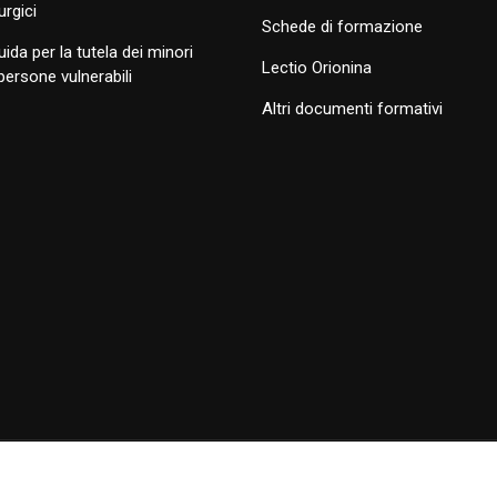
turgici
Schede di formazione
uida per la tutela dei minori
Lectio Orionina
 persone vulnerabili
Altri documenti formativi
ola Opera della Divina Provvidenza.
Termini di utilizzo
|
Policy Privac