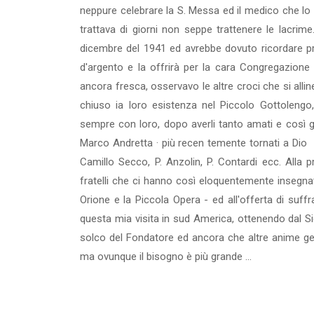
neppure celebrare la S. Messa ed il medico che lo
trattava di giorni non seppe trattenere le lacrime.
dicembre del 1941 ed avrebbe dovuto ricordare p
d'argento e la offrirà per la cara Congregazione 
ancora fresca, osservavo le altre croci che si alli
chiuso ia loro esistenza nel Piccolo Gottolengo, 
sempre con loro, dopo averli tanto amati e così gen
Marco Andretta · più recen temente tornati a Dio ai
Camillo Secco, P. Anzolin, P. Contardi ecc. Alla
fratelli che ci hanno così eloquentemente insegnat
Orione e la Piccola Opera - ed all'offerta di suffr
questa mia visita in sud America, ottenendo dal S
solco del Fondatore ed ancora che altre anime 
ma ovunque il bisogno è più grande ...