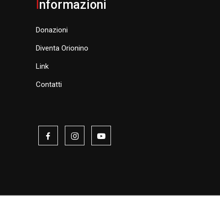
I
nformazioni
Donazioni
Diventa Orionino
Link
Contatti
y
| Realizzato da
DigitalPixel.it