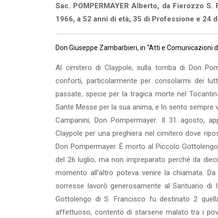
Sac. POMPERMAYER Alberto, da Fierozzo S. Fe
1966, a 52 anni di età, 35 di Professione e 24 
Don Giuseppe Zambarbieri, in “Atti e Comunicazioni de
Al cimitero di Claypole, sulla tomba di Don Po
conforti, particolarmente per consolarmi dei lu
passate, specie per la tragica morte nel Tocantin
Sante Messe per la sua anima, e lo sento sempre vic
Campanini, Don Pompermayer. Il 31 agosto, app
Claypole per una preghiera nel cimitero dove ripos
Don Pompermayer. È morto al Piccolo Gottolengo 
del 26 luglio, ma non impreparato perché da dieci
momento all'altro poteva venire la chiamata. Da 
sorresse lavorò generosamente al Santuario di It
Gottolengo di S. Francisco fu destinato 2 quel
affettuoso, contento di starsene malato tra i pov