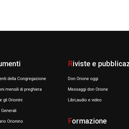
umenti
R
iviste e pubblica
nti della Congregazione
Don Orione oggi
oni mensili di preghiera
Messaggi don Orione
e gli Orionini
Libri,audio e video
i Generali
F
ormazione
rio Orionino