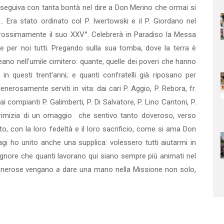
 seguiva con tanta bontà nel dire a Don Merino che ormai si
.. Era stato ordinato col P. Iwertowski e il P. Giordano nel
rossimamente il suo XXV°. Celebrerà in Paradiso la Messa
e per noi tutti. Pregando sulla sua tomba, dove la terra è
neano nell'umile cimitero: quante, quelle dei poveri che hanno
in questi trent'anni; e quanti confratelli già riposano per
erosamente serviti in vita: dai cari P. Aggio, P. Rebora, fr.
 compianti P. Galimberti, P. Di Salvatore, P. Lino Cantoni, P.
 primizia di un omaggio che sentivo tanto doveroso, verso
o, con la loro fedeltà e il loro sacrificio, come si ama Don
agi ho unito anche una supplica: volessero tutti aiutarmi in
ignore che quanti lavorano qui siano sempre più animati nel
generose vengano
a
dare una mano nella Missione non solo,