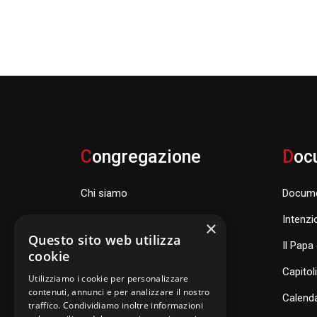
C
ongregazione
D
oc
Chi siamo
Docume
Famiglia Carismatica Orionina
Intenzi
×
Questo sito web utilizza
Dove siamo nel mondo
Il Papa 
cookie
Consiglio Generale e organismi
Capitol
Utilizziamo i cookie per personalizzare
contenuti, annunci e per analizzare il nostro
Calenda
traffico. Condividiamo inoltre informazioni