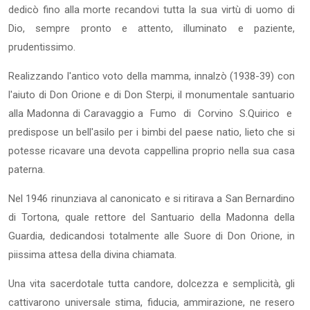
dedicò fino alla morte recandovi tutta la sua virtù di uomo di
Dio, sempre pronto e attento, illuminato e paziente,
prudentissimo.
Realizzando l'antico voto della mamma, innalzò (1938-39) con
l'aiuto di Don Orione e di Don Sterpi, il monumentale santuario
alla Madonna di Caravaggio a Fumo di Corvino S.Quirico e
predispose un bell'asilo per i bimbi del paese natio, lieto che si
potesse ricavare una devota cappellina proprio nella sua casa
paterna.
Nel 1946 rinunziava al canonicato e si ritirava a San Bernardino
di
Tortona, quale rettore del Santuario della Madonna della
Guardia, dedicandosi totalmente alle Suore di Don Orione, in
piissima attesa della divina chiamata.
Una vita sacerdotale tutta candore, dolcezza e semplicità, gli
cattivarono universale stima, fiducia, ammirazione, ne resero