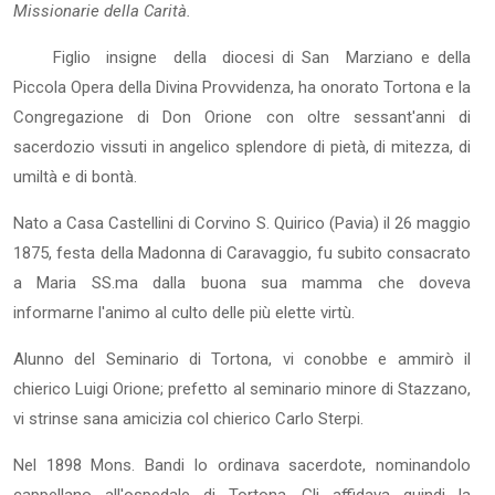
Missionarie della Carità.
Figlio insigne della diocesi di San Marziano e della
Piccola Opera della Divina Provvidenza, ha onorato Tortona e la
Congregazione di Don Orione con oltre sessant'anni di
sacerdozio vissuti in angelico splendore di pietà, di mitezza, di
umiltà e di bontà.
Nato a Casa Castellini di Corvino S. Quirico (Pavia) il 26 maggio
1875, festa della Madonna di Caravaggio, fu subito consacrato
a Maria SS.ma dalla buona sua mamma che doveva
informarne l'animo al culto delle più elette virtù.
Alunno del Seminario di Tortona, vi conobbe e ammirò il
chierico Luigi Orione; prefetto al seminario minore di Stazzano,
vi strinse sana amicizia col chierico Carlo Sterpi.
Nel 1898 Mons. Bandi lo ordinava sacerdote, nominandolo
cappellano all'ospedale di Tortona. Gli affidava quindi la