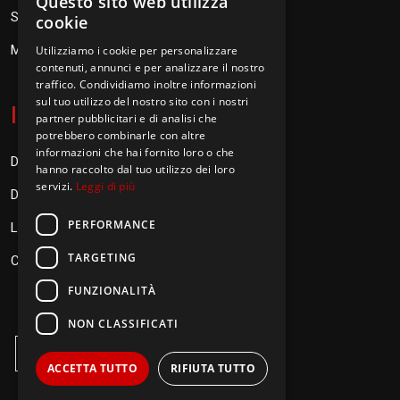
Questo sito web utilizza
SEV Orione 84
cookie
Messaggi don Orione
Utilizziamo i cookie per personalizzare
contenuti, annunci e per analizzare il nostro
traffico. Condividiamo inoltre informazioni
sul tuo utilizzo del nostro sito con i nostri
I
nformazioni
partner pubblicitari e di analisi che
potrebbero combinarle con altre
informazioni che hai fornito loro o che
Donazioni
hanno raccolto dal tuo utilizzo dei loro
servizi.
Leggi di più
Diventa Orionino
PERFORMANCE
Link
TARGETING
Contatti
FUNZIONALITÀ
NON CLASSIFICATI
ACCETTA TUTTO
RIFIUTA TUTTO