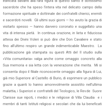
edificata davanti alla rara figura di questo santo e dottissimo
sacerdote che ha speso l’intera vita nel delicato campo della
formazione spirituale e dottrinale dei confratelli chierici, eremiti
e sacerdoti novelli. Gli ultimi suoi giorni — ho avuto la grazia di
visitarlo spesso — hanno davvero coronato e suggellato una
vita di intensa pietà. In continua orazione, in lieta e fiduciosa
attesa dei Divini Voleri si può dire che Don Cavaliere e stato
fino all’ultimo respiro un grande indimenticabile Maestro. La
pubblicazione già stampata su questi Atti del II studio sulla
«Vita comunitaria» valga anche come omaggio concreto alla
Sua memoria e sia letta con la venerazione che merita. Mi si
consenta dopo il filiale riconoscente omaggio alla figura di Lui,
già mio Superiore al Castello di Burio, di esprimere un pubblico
grazie a quanti lo hanno amorevolmente assistito nell’ultima
malattia, i Superiori e confratelli del Teologico, le Rev.de Suore
Clarisse sue nipoti, i medici e le religiose di Villa Claudia e i
membri di tanti Istituti religiosi e secolari che da lui beneficati