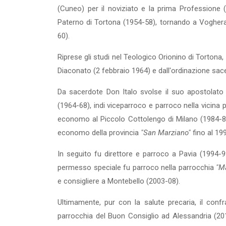
(Cuneo) per il noviziato e la prima Pro­fessione 
Paterno di Tortona (1954-58), tornando a Voghera p
60).
Riprese gli studi nel Teologico Orionino di Tortona,
Diaconato (2 febbraio 1964) e dal­l'ordinazione sac
Da sacerdote Don Italo svolse il suo apostolato
(1964-68), indi viceparroco e parroco nella vicina 
economo al Piccolo Cottolengo di Milano (1984-8
economo della provincia
"San Marziano"
fino al 19
In seguito fu direttore e parroco a Pavia (1994-9
permesso speciale fu parroco nella parroc­chia
"M
e con­sigliere a Montebello (2003-08).
Ultimamente, pur con la salute precaria, il confr
parrocchia del Buon Consiglio ad Alessandria (2011