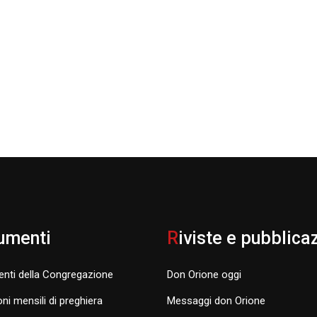
umenti
R
iviste e pubblica
nti della Congregazione
Don Orione oggi
oni mensili di preghiera
Messaggi don Orione