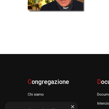
C
ongregazione
D
oc
Chi siamo
Docume
Famiglia Carismatica Orionina
Intenzi
×