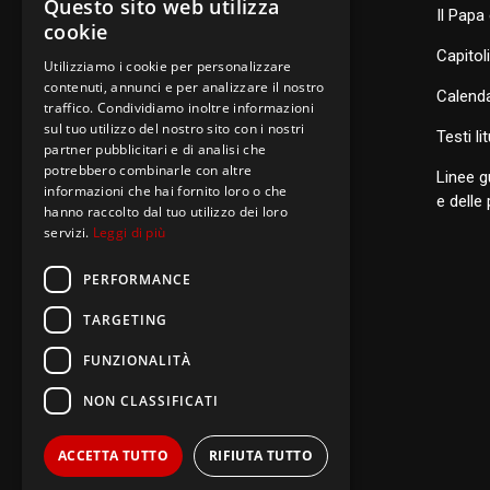
Questo sito web utilizza
Dove siamo nel mondo
Il Papa 
cookie
Consiglio Generale e organismi
Capitol
Utilizziamo i cookie per personalizzare
contenuti, annunci e per analizzare il nostro
Calenda
traffico. Condividiamo inoltre informazioni
sul tuo utilizzo del nostro sito con i nostri
S
anti di Famiglia
Testi li
partner pubblicitari e di analisi che
potrebbero combinarle con altre
Linee g
informazioni che hai fornito loro o che
Postulazione Generale
e delle
hanno raccolto dal tuo utilizzo dei loro
servizi.
Leggi di più
San Luigi Orione
Santi di Famiglia
PERFORMANCE
TARGETING
FUNZIONALITÀ
NON CLASSIFICATI
ACCETTA TUTTO
RIFIUTA TUTTO