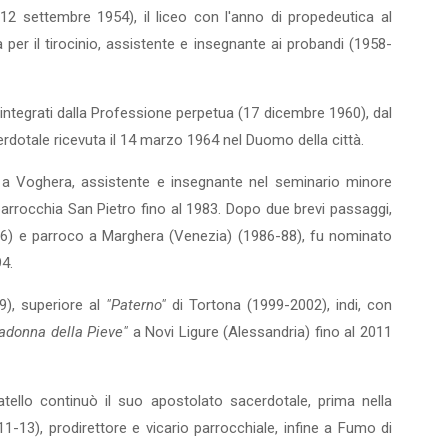
(12 settembre 1954), il liceo con l'anno di propedeutica al
er il tirocinio, assistente e insegnan­te ai probandi (1958-
 integrati dalla Profes­sione perpetua (17 dicembre 1960), dal
erdotale ricevuta il 14 marzo 1964 nel Duomo della città.
 a Voghera, assistente e insegnante nel seminario minore
parrocchia San Pietro fino al 1983. Dopo due brevi passaggi,
6) e parroco a Marghera (Venezia) (1986-88), fu nominato
94.
9), superiore al
"Paterno"
di Tortona (1999-2002), indi, con
adonna della Pieve"
a Novi Ligure (Alessandria) fino al 2011
atello continuò il suo apo­stolato sacerdotale, prima nella
-13), prodirettore e vicario parrocchiale, infine a Fumo di