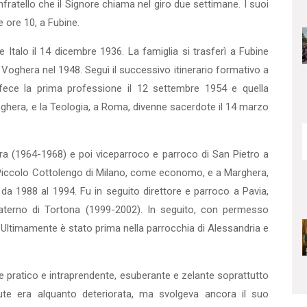
onfratello che il Signore chiama nel giro due settimane. I suoi
e ore 10, a Fubine.
 Italo il 14 dicembre 1936. La famiglia si trasferì a Fubine
i Voghera nel 1948. Seguì il successivo itinerario formativo a
 fece la prima professione il 12 settembre 1954 e quella
Voghera, e la Teologia, a Roma, divenne sacerdote il 14 marzo
ra (1964-1968) e poi viceparroco e parroco di San Pietro a
Piccolo Cottolengo di Milano, come economo, e a Marghera,
 1988 al 1994. Fu in seguito direttore e parroco a Pavia,
Paterno di Tortona (1999-2002). In seguito, con permesso
 Ultimamente è stato prima nella parrocchia di Alessandria e
 pratico e intraprendente, esuberante e zelante soprattutto
alute era alquanto deteriorata, ma svolgeva ancora il suo