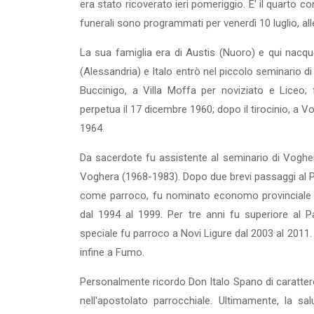
era stato ricoverato ieri pomeriggio. E' il quarto c
funerali sono programmati per venerdì 10 luglio, all
La sua famiglia era di Austis (Nuoro) e qui nacque
(Alessandria) e Italo entrò nel piccolo seminario d
Buccinigo, a Villa Moffa per noviziato e Liceo;
perpetua il 17 dicembre 1960; dopo il tirocinio, a 
1964.
Da sacerdote fu assistente al seminario di Voghe
Voghera (1968-1983). Dopo due brevi passaggi al 
come parroco, fu nominato economo provinciale da
dal 1994 al 1999. Per tre anni fu superiore al 
speciale fu parroco a Novi Ligure dal 2003 al 2011.
infine a Fumo.
Personalmente ricordo Don Italo Spano di carattere
nell'apostolato parrocchiale. Ultimamente, la s