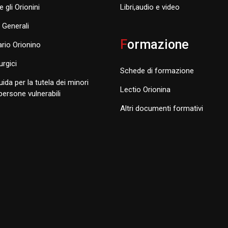
e gli Orionini
Libri,audio e video
i Generali
F
ormazione
rio Orionino
turgici
Schede di formazione
uida per la tutela dei minori
Lectio Orionina
 persone vulnerabili
Altri documenti formativi