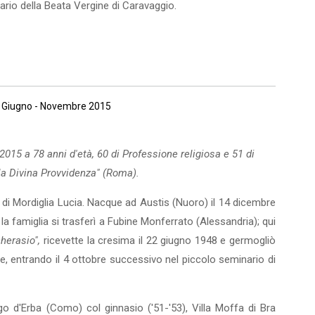
ario della Beata Vergine di Caravaggio.
46, Giugno - Novembre 2015
2015 a 78 anni d'età, 60 di Professione religiosa e 51 di
la Divina Provvidenza" (Roma).
e e di Mordiglia Lucia. Nacque ad Austis (Nuoro) il 14 dicembre
 famiglia si trasferì a Fubine Monferrato (Alessandria); qui
cherasio",
ricevette la cresima il 22 giugno 1948 e germogliò
e, entrando il 4 ottobre successivo nel piccolo seminario di
go d'Erba (Como) col ginnasio ('51-'53), Villa Moffa di Bra