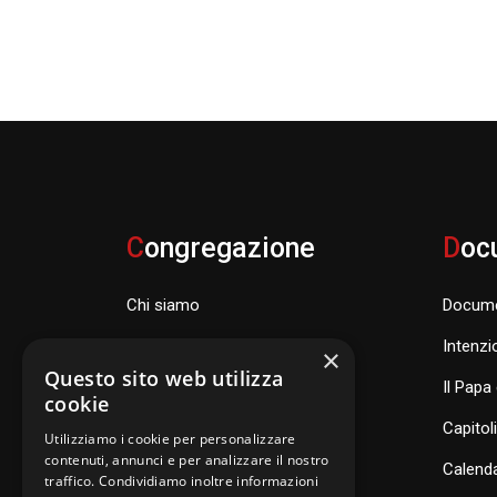
C
ongregazione
D
oc
Chi siamo
Docume
Famiglia Carismatica Orionina
Intenzi
×
Questo sito web utilizza
Dove siamo nel mondo
Il Papa 
cookie
Consiglio Generale e organismi
Capitol
Utilizziamo i cookie per personalizzare
contenuti, annunci e per analizzare il nostro
Calenda
traffico. Condividiamo inoltre informazioni