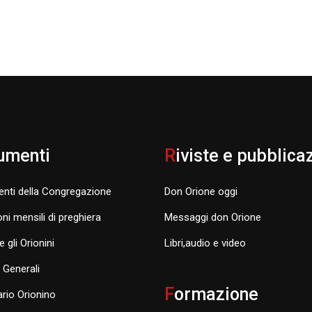
umenti
R
iviste e pubblica
nti della Congregazione
Don Orione oggi
oni mensili di preghiera
Messaggi don Orione
e gli Orionini
Libri,audio e video
i Generali
F
ormazione
rio Orionino