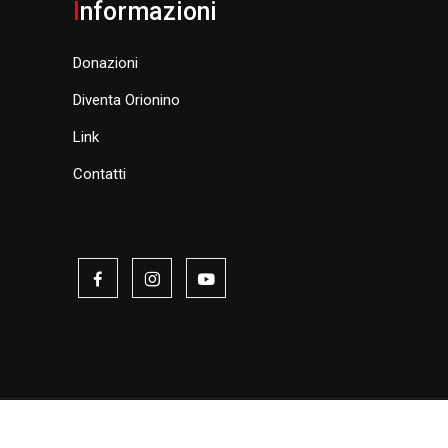
I
nformazioni
Donazioni
Diventa Orionino
Link
Contatti
y
| Realizzato da
DigitalPixel.it