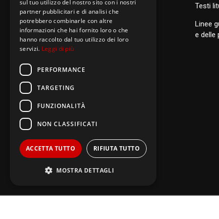
sul tuo utilizzo del nostro sito con i nostri
S
anti di Famiglia
Testi li
partner pubblicitari e di analisi che
potrebbero combinarle con altre
Linee g
informazioni che hai fornito loro o che
Postulazione Generale
e delle
hanno raccolto dal tuo utilizzo dei loro
San Luigi Orione
servizi.
Leggi di più
Santi di Famiglia
PERFORMANCE
TARGETING
FUNZIONALITÀ
NON CLASSIFICATI
ACCETTA TUTTO
RIFIUTA TUTTO
MOSTRA DETTAGLI
Performance
Targeting
Copyright © 2011 -
2026 Picc