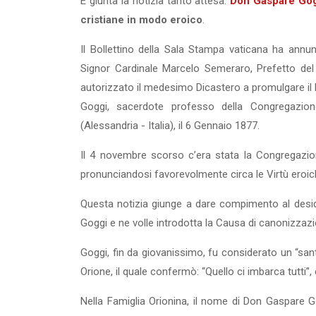
È giunta la notizia tanto attesa.
Don Gaspare Go
cristiane in modo eroico
.
Il Bollettino della Sala Stampa vaticana ha ann
Signor Cardinale Marcelo Semeraro, Prefetto del
autorizzato il medesimo Dicastero a promulgare il D
Goggi, sacerdote professo della Congregazion
(Alessandria - Italia), il 6 Gennaio 1877.
Il 4 novembre scorso c’era stata la Congregazi
pronunciandosi favorevolmente circa le Virtù eroic
Questa notizia giunge a dare compimento al desi
Goggi e ne volle introdotta la Causa di canonizzazi
Goggi, fin da giovanissimo, fu considerato un “san
Orione, il quale confermò: “Quello ci imbarca tutti”, c
Nella Famiglia Orionina, il nome di Don Gaspare G