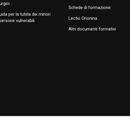
turgici
Schede di formazione
uida per la tutela dei minori
Lectio Orionina
 persone vulnerabili
Altri documenti formativi
ola Opera della Divina Provvidenza.
Termini di utilizzo
|
Policy Privac