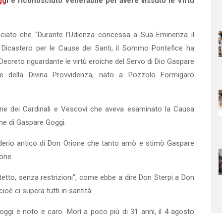
ggi
è riconosciuto Venerabile per avere vissuto le Virtù
unciato che “Durante l’Udienza concessa a Sua Eminenza il
 Dicastero per le Cause dei Santi, il Sommo Pontefice ha
ecreto riguardante le virtù eroiche del Servo di Dio Gaspare
e della Divina Provvidenza, nato a Pozzolo Formigaro
one dei Cardinali e Vescovi che aveva esaminato la Causa
he di Gaspare Goggi.
derio antico di Don Orione che tanto amò e stimò Gaspare
one.
tetto, senza restrizioni”, come ebbe a dire Don Sterpi a Don
ioè ci supera tutti in santità.
oggi è noto e caro. Morì a poco più di 31 anni, il 4 agosto