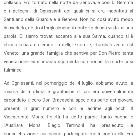
collasso. Ero tornato nella notte da Genova, e così D. Gemma
e i pellegrini di Ognissanti coi quali ci si era incontrati al
Santuario della Guardia e a Genova. Non ho così avuto modo
di rivederlo, nè di offrirgli almeno il conforto di una visita, di una
parola. Ci siamo trovati accanto alla sua Salma, quando si è
chiusa la bara e c'erano i fratelli, le sorelle, i familiari venuti dal
Veneto: una gran­de famiglia che sentiva per Don Pietro tanta
venerazione ed è rimasta sgomenta con noi per la morte così
fulminea.
Ad Ognissanti, nel pomeriggio del 4 luglio, abbiamo avuto la
misura della stima e gratitudine di cui era universalmente
circon­dato il caro Don Braceschi, specie da parte dei giovani,
presenti in gran numero e con le lacrime agli occhi. Il
Vicegerente Mons. Poletti ha detto parole tanto buone e
l'Ausiliare Mons. Biagio Terrinoni ha presieduto la
concelebrazione cui hanno partecipato mol­ti confratelli. Era