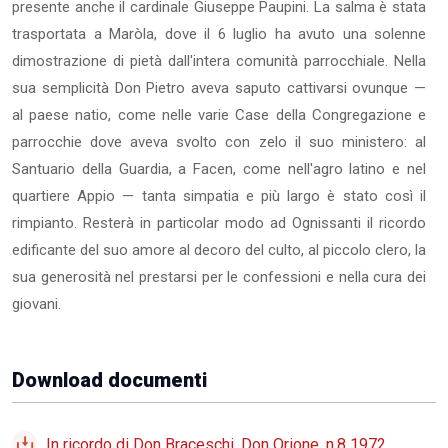
presente anche il cardinale Giuseppe Paupini. La salma è stata
trasportata a Maròla, dove il 6 luglio ha avuto una solenne
dimostrazione di pietà dall'intera comunità parrocchiale. Nella
sua semplicità Don Pietro aveva saputo cattivarsi ovunque —
al paese natio, come nelle varie Case della Congregazione e
parrocchie dove aveva svolto con zelo il suo ministero: al
Santua­rio della Guardia, a Facen, come nell'agro latino e nel
quartiere Appio — tanta simpatia e più largo è stato così il
rimpianto. Re­sterà in particolar modo ad Ognissanti il ricordo
edificante del suo amore al decoro del culto, al piccolo clero, la
sua generosità nel prestarsi per le confessioni e nella cura dei
giovani.
Download documenti
In ricordo di Don Braceschi, Don Orione, n.8 1972