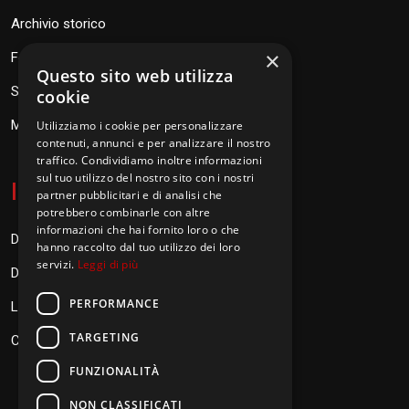
Archivio storico
×
Fondazione Don Orione
Questo sito web utilizza
SEV Orione 84
cookie
Messaggi don Orione
Utilizziamo i cookie per personalizzare
contenuti, annunci e per analizzare il nostro
traffico. Condividiamo inoltre informazioni
sul tuo utilizzo del nostro sito con i nostri
I
nformazioni
partner pubblicitari e di analisi che
potrebbero combinarle con altre
informazioni che hai fornito loro o che
Donazioni
hanno raccolto dal tuo utilizzo dei loro
servizi.
Leggi di più
Diventa Orionino
PERFORMANCE
Link
TARGETING
Contatti
FUNZIONALITÀ
NON CLASSIFICATI