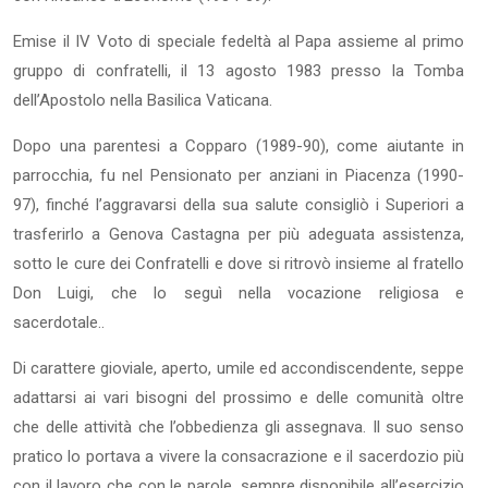
Emise il IV Voto di speciale fedeltà al Papa assieme al primo
gruppo di confratelli, il 13 agosto 1983 presso la Tomba
dell’Apostolo nella Basilica Vaticana.
Dopo una parentesi a Copparo (1989-90), come aiutante in
parrocchia, fu nel Pensionato per anziani in Piacenza (1990-
97), finché l’aggravarsi della sua salute consigliò i Superiori a
trasferirlo a Genova Castagna per più adeguata assistenza,
sotto le cure dei Confratelli e dove si ritrovò insieme al fratello
Don Luigi, che lo seguì nella vocazione religiosa e
sacerdotale..
Di carattere gioviale, aperto, umile ed accondiscendente, seppe
adattarsi ai vari bisogni del prossimo e delle comunità oltre
che delle attività che l’obbedienza gli assegnava. Il suo senso
pratico lo portava a vivere la consacrazione e il sacerdozio più
con il lavoro che con le parole, sempre disponibile all’esercizio