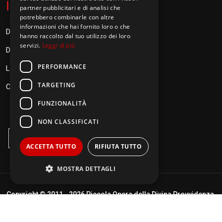
I
nformazioni
partner pubblicitari e di analisi che
potrebbero combinarle con altre
informazioni che hai fornito loro o che
Donazioni
hanno raccolto dal tuo utilizzo dei loro
servizi.
Leggi di più
Diventa Orionino
PERFORMANCE
Link
TARGETING
Contatti
FUNZIONALITÀ
NON CLASSIFICATI
ACCETTA TUTTO
RIFIUTA TUTTO
MOSTRA DETTAGLI
Copyright © 2011 -
2026 Piccola Opera della Divina Provvidenza.
Performance
Targeting
Termini di utilizzo
|
Policy Privacy
| Realizzato da
DigitalPixel.it
Funzionalità
Non classificati