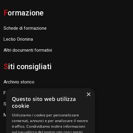
F
ormazione
Schede di formazione
Lectio Orionina
Altri documenti formativi
S
iti consigliati
Archivio storico
×
Fondazione Don Orione
Questo sito web utilizza
SEV Orione 84
cookie
Messaggi don Orione
Utilizziamo i cookie per personalizzare
contenuti, annunci e per analizzare il nostro
traffico. Condividiamo inoltre informazioni
sul tuo utilizzo del nostro sito con i nostri