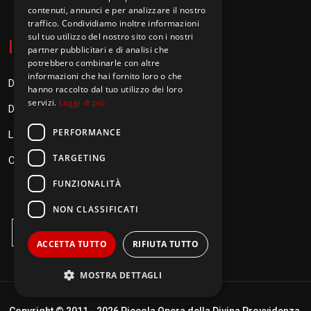
contenuti, annunci e per analizzare il nostro
traffico. Condividiamo inoltre informazioni
sul tuo utilizzo del nostro sito con i nostri
I
nformazioni
partner pubblicitari e di analisi che
potrebbero combinarle con altre
informazioni che hai fornito loro o che
Donazioni
hanno raccolto dal tuo utilizzo dei loro
servizi.
Leggi di più
Diventa Orionino
PERFORMANCE
Link
TARGETING
Contatti
FUNZIONALITÀ
NON CLASSIFICATI
ACCETTA TUTTO
RIFIUTA TUTTO
MOSTRA DETTAGLI
Copyright © 2011 -
2026 Piccola Opera della Divina Provvidenza.