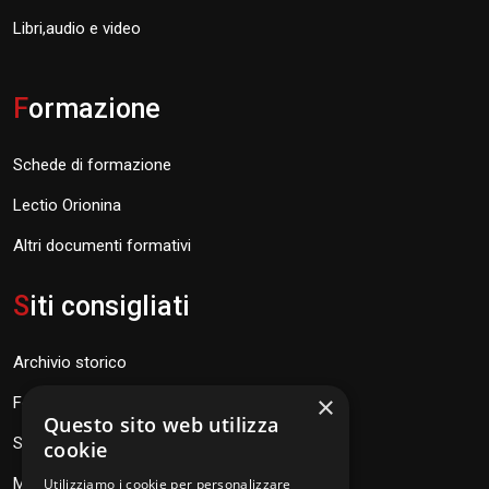
Libri,audio e video
F
ormazione
Schede di formazione
Lectio Orionina
Altri documenti formativi
S
iti consigliati
Archivio storico
×
Fondazione Don Orione
Questo sito web utilizza
SEV Orione 84
cookie
Messaggi don Orione
Utilizziamo i cookie per personalizzare