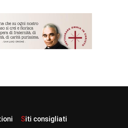
zioni
S
iti consigliati