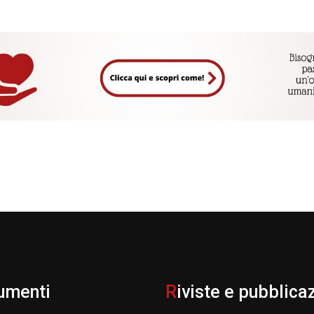
umenti
R
iviste e pubblica