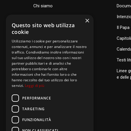
Chi siamo
Docume
Famiglia Carismatica Orionina
Intenzi
×
Questo sito web utilizza
Dove siamo nel mondo
Il Papa 
cookie
Consiglio Generale e organismi
Capitol
Utilizziamo i cookie per personalizzare
contenuti, annunci e per analizzare il nostro
Calenda
traffico. Condividiamo inoltre informazioni
sul tuo utilizzo del nostro sito con i nostri
S
anti di Famiglia
Testi li
partner pubblicitari e di analisi che
potrebbero combinarle con altre
Linee g
informazioni che hai fornito loro o che
Postulazione Generale
e delle
hanno raccolto dal tuo utilizzo dei loro
servizi.
Leggi di più
San Luigi Orione
Santi di Famiglia
PERFORMANCE
TARGETING
FUNZIONALITÀ
NON CLASSIFICATI