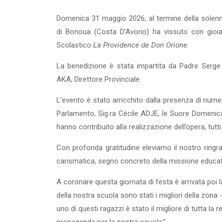
Domenica 31 maggio 2026, al termine della solenne 
di Bonoua (Costa D’Avorio) ha vissuto con gioia
Scolastico
La Providence
de Don Orione
.
La benedizione è stata impartita da Padre Serge 
AKA, Direttore Provinciale.
L’evento è stato arricchito dalla presenza di numer
Parlamento, Sig.ra Cécile ADJE, le Suore Domenicane
hanno contribuito alla realizzazione dell’opera, tutt
Con profonda gratitudine eleviamo il nostro ringr
carismatica, segno concreto della missione educativ
A coronare questa giornata di festa è arrivata poi la
della nostra scuola sono stati i migliori della zona -
uno di questi ragazzi è stato il migliore di tutta la 
propaganda per la nostra scuola.”