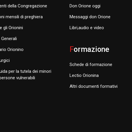
nti della Congregazione
Don Orione oggi
oni mensili di preghiera
Messaggi don Orione
e gli Orionini
Libri,audio e video
i Generali
F
ormazione
rio Orionino
turgici
Schede di formazione
uida per la tutela dei minori
Lectio Orionina
 persone vulnerabili
Altri documenti formativi