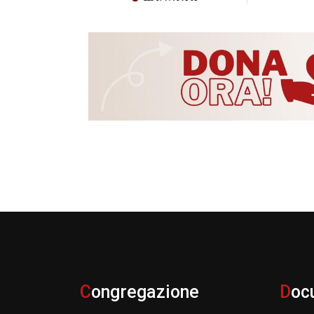
C
ongregazione
D
oc