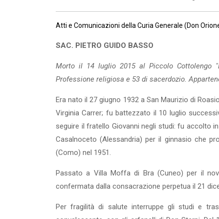
Atti e Comunicazioni della Curia Generale (Don Orio
SAC. PIETRO GUIDO BASSO
Morto il 14 luglio 2015 al Piccolo Cottolengo 
Professione religiosa e 53 di sacer­dozio. Apparte
Era nato il 27 giugno 1932 a San Maurizio di Roasio
Virginia Carrer; fu battezzato il 10 luglio succes
seguire il fratello Giovanni negli studi: fu accolt
Casalnoceto (Alessandria) per il gin­nasio che pro
(Como) nel 1951.
Passato a Villa Moffa di Bra (Cuneo) per il nov
confermata dalla consacrazione perpetua il 21 di
Per fragilità di salute interruppe gli studi e 