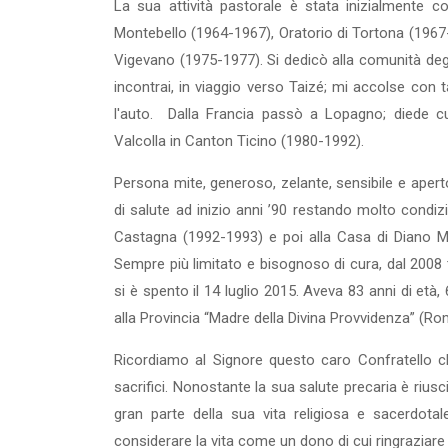
La sua attività pastorale è stata inizialmente c
Montebello (1964-1967), Oratorio di Tortona (1967-
Vigevano (1975-1977). Si dedicò alla comunità degli
incontrai, in viaggio verso Taizé; mi accolse con 
l'auto. Dalla Francia passò a Lopagno; diede cu
Valcolla in Canton Ticino (1980-1992).
Persona mite, generoso, zelante, sensibile e aper
di salute ad inizio anni ’90 restando molto condiz
Castagna (1992-1993) e poi alla Casa di Diano M
Sempre più limitato e bisognoso di cura, dal 2008 t
si è spento il 14 luglio 2015. Aveva 83 anni di età
alla Provincia “Madre della Divina Provvidenza” (Ro
Ricordiamo al Signore questo caro Confratello c
sacrifici. Nonostante la sua salute precaria è riu
gran parte della sua vita religiosa e sacerdotal
considerare la vita come un dono di cui ringraziare