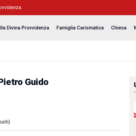
rovvidenza.
ella Divina Provvidenza
Famiglia Carismatica
Chiesa
ietro Guido
celli)