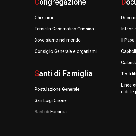
C
ongregazione
D
oc
Chi siamo
Docume
Famiglia Carismatica Orionina
Intenzi
Dove siamo nel mondo
Il Papa 
Consiglio Generale e organismi
Capitol
Calenda
S
anti di Famiglia
Testi li
Linee g
Postulazione Generale
e delle
San Luigi Orione
Santi di Famiglia