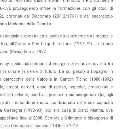
l 1953 al 1956 fece il liceo al San Tommaso di Bra (Cuneo) e
6-58), proseguendo infine la formazione con gli studi di
2), coronati dal Diaconato (23/12/1961) e dal sacerdozio
tuario Madonna della Guardia.
istenziale e apostolica si svolse inizialmente tra i ragazzi e
7), all'Oratorio San Luigi di Tortona (1967-72) , a Torino
vano (Pavia) fino al 1977.
nnecy, dedicando tempo ed energie nelle nuove povertà tra
vani in crisi e in cerca di futuro. Da qui passò a Lopagno in
le parrocchie della Valcolla in Canton Ticino (1980-1992)
e, grup­pi, carceri, case di riposo, ospedali, emarginati e
sibilità zelante, aperto al prossimo più bisognoso. Qui, agli
 salute, restandone molto condizionato nelle sue capacità
ova Castagna (1992-93), poi alla casa di Diano Marina, ove
ppel­lano fino al 2008. Sempre più limitato e bisognoso di
e, alla Castagna si spense il 14 luglio 2015.