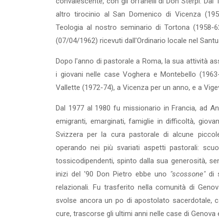
convalescente, con gli orfanelli di Don Sterpi. Da
altro tirocinio al San Domenico di Vicenza (195
Teologia al nostro seminario di Tortona (1958-6
(07/04/1962) ricevuti dall'Ordinario locale nel San
Dopo l'anno di pastorale a Roma, la sua attività ass
i giovani nelle case Voghera e Montebello (1963-6
Vallette (1972-74), a Vicenza per un anno, e a Vige
Dal 1977 al 1980 fu missionario in Francia, ad A
emigranti, emarginati, famiglie in diffi­coltà, gio
Svizze­ra per la cura pastorale di alcune picco
operando nei più svariati aspetti pastorali: scuol
tossicodipendenti, spinto dalla sua generosità, sen
inizi del '90 Don Pietro ebbe uno
"scossone"
di
relazionali. Fu trasferito nella comunità di Gen
svolse ancora un po di apostolato sacerdotale, ca
cure, trascorse gli ulti­mi anni nelle case di Genova 