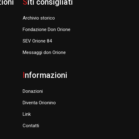
zioni
S
iti consigliati
Archivio storico
Fondazione Don Orione
SEV Orione 84
Messaggi don Orione
I
nformazioni
Donazioni
Diventa Orionino
Link
Contatti