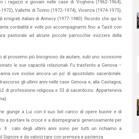
on i ragazzi e giovani nelle case di Voghera (1962-1964),
1972), Vallette di Torino (1972-1974), Vicenza (1974-1975),
 emigrati italiani di Annecy (1977-1980). Ricordo che qui lo
tanta cordialità e volle poi accompagnarmi fino a Taizé con
ra pastorale ad alcune piccole parrocchie svizzere della
to al prossimo più bisognoso da aiutare, subì uno scossone
ionato le sue capacità relazionali. Fu trasferito a Genova –
arina ove svolse ancora un po’ di apostolato sacerdotale.
rascorse gli ultimi anni nelle case Genova e, alla Castagna,
, 62 di professione religiosa e 53 di sacerdozio. Apparteneva
ma).
he giunge a Lui con il suo bel carico di opere buone e di
scito a portare la croce e a disimpegnarsi generosamente per
e. Il calo degli ultimi anni sono per tutti un richiamo a
 il Signore e da valorizzare con premura e pazienza.