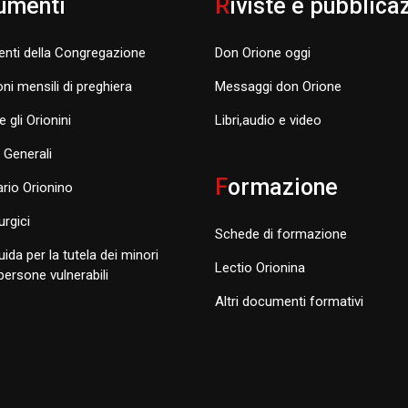
umenti
R
iviste e pubblica
nti della Congregazione
Don Orione oggi
oni mensili di preghiera
Messaggi don Orione
e gli Orionini
Libri,audio e video
i Generali
F
ormazione
rio Orionino
turgici
Schede di formazione
uida per la tutela dei minori
Lectio Orionina
 persone vulnerabili
Altri documenti formativi