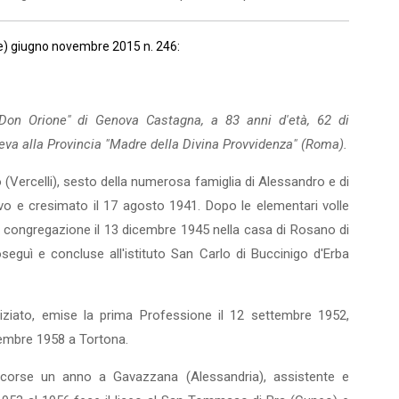
ne) giugno novembre 2015 n. 246:
"Don Orione" di Geno­va Castagna, a 83 anni d'età, 62 di
neva alla Provincia "Madre della Divina Provvidenza" (Roma).
 (Vercelli), sesto del­la numerosa famiglia di Alessandro e di
sivo e cresimato il 17 agosto 1941. Dopo le elementari volle
o in congregazione il 13 dicembre 1945 nella casa di Rosano di
seguì e concluse all'istituto San Carlo di Buccinigo d'Erba
iziato, emise la prima Pro­fessione il 12 settembre 1952,
cembre 1958 a Tortona.
trascorse un anno a Gavazzana (Alessandria), assistente e