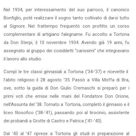
Nel 1934, per interessamento del suo parroco, il canonico
Bonfiglio, poté realizzare il sogno tanto coltivato di darsi tutto
al Signore. Nel frattempo frequentò con profitto un corso
complementare di artigiano falegname. Fu accolto a Tortona
da Don Sterpi, il 10 novembre 1934. Avendo già 19 anni, fu
assegnato al gruppo dei cosiddetti “carissimi” che integravano
il lavoro allo studio.
Compì le tre classi ginnasiali a Tortona (’34-’37) e ricevette il
l’abito religioso il 28 agosto ’35. Passò a Villa Moffa di Bra,
ove, sotto la guida di Don Giulio Cremaschi si preparò per i
primi voti che emise nelle mani del Fondatore Don Orione,
nell’Assunta del ’38. Tornato a Tortona, completò il ginnasio e il
liceo filosofico (’38-’41), passando poi al tirocinio, assistente
dei probandi a Grotte di Castro e Patrica (’41-’43).
Dal ’43 al ’47 riprese a Tortona gli studi in preparazione al