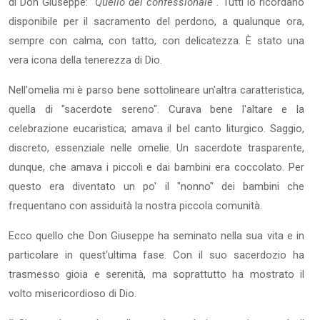
di Don Giuseppe:
"Quello del confessionale".
Tutti lo ricordano
disponibile per il sacramento del perdono, a qualunque ora,
sempre con calma, con tatto, con delicatezza. È stato una
vera icona della tenerezza di Dio.
Nell'omelia mi è parso bene sottolineare un'altra caratteristica,
quella di "sacerdote sereno". Curava bene l'altare e la
celebrazione eucaristica; amava il bel canto liturgico. Saggio,
discreto, essenziale nelle omelie. Un sacerdote trasparente,
dunque, che amava i piccoli e dai bambini era coccolato. Per
questo era diventato un po' il "nonno" dei bambini che
frequentano con assiduità la nostra piccola comunità.
Ecco quello che Don Giuseppe ha seminato nella sua vita e in
particolare in quest'ultima fase. Con il suo sacerdozio ha
trasmesso gioia e serenità, ma soprattutto ha mostrato il
volto misericordioso di Dio.