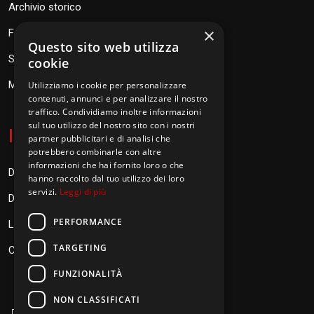
Archivio storico
×
Fondazione Don Orione
Questo sito web utilizza
SEV Orione 84
cookie
Messaggi don Orione
Utilizziamo i cookie per personalizzare
contenuti, annunci e per analizzare il nostro
traffico. Condividiamo inoltre informazioni
sul tuo utilizzo del nostro sito con i nostri
I
nformazioni
partner pubblicitari e di analisi che
potrebbero combinarle con altre
informazioni che hai fornito loro o che
Donazioni
hanno raccolto dal tuo utilizzo dei loro
servizi.
Leggi di più
Diventa Orionino
PERFORMANCE
Link
TARGETING
Contatti
FUNZIONALITÀ
NON CLASSIFICATI