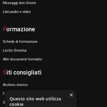
Messaggi don Orione
Libri,audio e video
F
ormazione
Schede di formazione
Lectio Orionina
Altri documenti formativi
S
iti consigliati
Archivio storico
×
Fondazione Don Orione
Questo sito web utilizza
SEV Orione 84
cookie