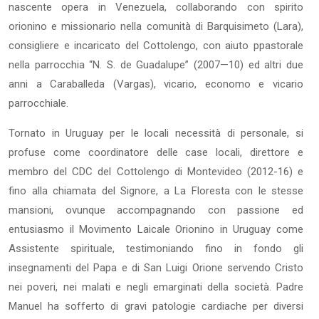
nascente opera in Venezuela, collaborando con spirito
orionino e missionario nella comunità di Barquisimeto (Lara),
consigliere e incaricato del Cottolengo, con aiuto ppastorale
nella parrocchia “N. S. de Guadalupe” (2007—10) ed altri due
anni a Caraballeda (Vargas), vicario, economo e vicario
parrocchiale.
Tornato in Uruguay per le locali necessità di personale, si
profuse come coordinatore delle case locali, direttore e
membro del CDC del Cottolengo di Montevideo (2012-16) e
fino alla chiamata del Signore, a La Floresta con le stesse
mansioni, ovunque accompagnando con passione ed
entusiasmo il Movimento Laicale Orionino in Uruguay come
Assistente spirituale, testimoniando fino in fondo gli
insegnamenti del Papa e di San Luigi Orione servendo Cristo
nei poveri, nei malati e negli emarginati della società. Padre
Manuel ha sofferto di gravi patologie cardiache per diversi