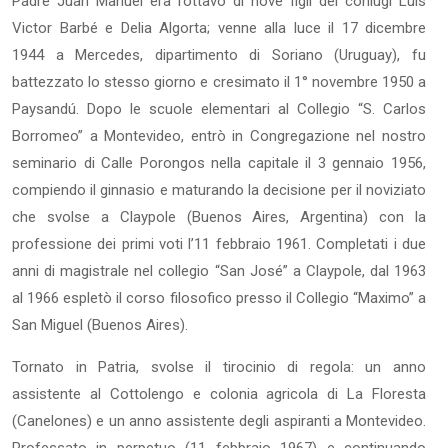
Padre Juan Manuel era l’ottavo di nove figli dei coniugi Luis
Victor Barbé e Delia Algorta; venne alla luce il 17 dicembre
1944 a Mercedes, dipartimento di Soriano (Uruguay), fu
battezzato lo stesso giorno e cresimato il 1° novembre 1950 a
Paysandú. Dopo le scuole elementari al Collegio “S. Carlos
Borromeo” a Montevideo, entrò in Congregazione nel nostro
seminario di Calle Porongos nella capitale il 3 gennaio 1956,
compiendo il ginnasio e maturando la decisione per il noviziato
che svolse a Claypole (Buenos Aires, Argentina) con la
professione dei primi voti l’11 febbraio 1961. Completati i due
anni di magistrale nel collegio “San José” a Claypole, dal 1963
al 1966 espletò il corso filosofico presso il Collegio “Maximo” a
San Miguel (Buenos Aires).
Tornato in Patria, svolse il tirocinio di regola: un anno
assistente al Cottolengo e colonia agricola di La Floresta
(Canelones) e un anno assistente degli aspiranti a Montevideo.
Professato in perpetuo (11 febbraio 1967) e continuando