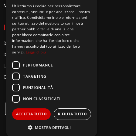
Messaggi don Orione
Utilizziamo i cookie per personalizzare
contenuti, annunci e per analizzare il nostro
traffico. Condividiamo inoltre informazioni
sul tuo utilizzo del nostro sito con i nostri
I
nformazioni
partner pubblicitari e di analisi che
potrebbero combinarle con altre
informazioni che hai fornito loro o che
Donazioni
hanno raccolto dal tuo utilizzo dei loro
servizi.
Leggi di più
Diventa Orionino
PERFORMANCE
Link
TARGETING
Contatti
FUNZIONALITÀ
NON CLASSIFICATI
ACCETTA TUTTO
RIFIUTA TUTTO
MOSTRA DETTAGLI