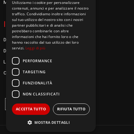
Messaggi don Orione
Utilizziamo i cookie per personalizzare
contenuti, annunci e per analizzare il nostro
traffico. Condividiamo inoltre informazioni
sul tuo utilizzo del nostro sito con i nostri
I
nformazioni
partner pubblicitari e di analisi che
potrebbero combinarle con altre
informazioni che hai fornito loro o che
Donazioni
hanno raccolto dal tuo utilizzo dei loro
servizi.
Leggi di più
Diventa Orionino
PERFORMANCE
Link
TARGETING
Contatti
FUNZIONALITÀ
NON CLASSIFICATI
ACCETTA TUTTO
RIFIUTA TUTTO
MOSTRA DETTAGLI