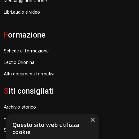
Messaggi don Orione
Libri,audio e video
F
ormazione
Schede di formazione
Lectio Orionina
Altri documenti formativi
S
iti consigliati
Archivio storico
×
Fondazione Don Orione
Questo sito web utilizza
SEV Orione 84
cookie