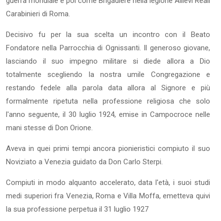
guerra mondiale e poi come Brigadiere nella legione Allievi Reali
Carabinieri di Roma.
Decisivo fu per la sua scelta un incontro con il Beato
Fondatore nella Parrocchia di Ognissanti. Il generoso giovane,
lasciando il suo impegno militare si diede allora a Dio
totalmente scegliendo la nostra umile Congregazione e
restando fedele alla parola data allora al Signore e più
formalmente ripetuta nella professione religiosa che solo
l'anno seguente, il 30 luglio 1924, emise in Campocroce nelle
mani stesse di Don Orione.
Aveva in quei primi tempi ancora pionieristici compiuto il suo
Noviziato a Venezia guidato da Don Carlo Sterpi.
Compiuti in modo alquanto accelerato, data l'età, i suoi studi
medi superiori fra Venezia, Roma e Villa Moffa, emetteva quivi
la sua professione perpetua il 31 luglio 1927