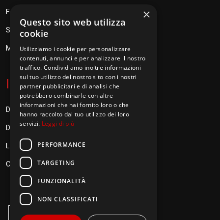
×
Fondazione Don Orione
Questo sito web utilizza
SEV Orione 84
cookie
Messaggi don Orione
Utilizziamo i cookie per personalizzare
contenuti, annunci e per analizzare il nostro
traffico. Condividiamo inoltre informazioni
sul tuo utilizzo del nostro sito con i nostri
I
nformazioni
partner pubblicitari e di analisi che
potrebbero combinarle con altre
informazioni che hai fornito loro o che
Donazioni
hanno raccolto dal tuo utilizzo dei loro
servizi.
Leggi di più
Diventa Orionino
PERFORMANCE
Link
TARGETING
Contatti
FUNZIONALITÀ
NON CLASSIFICATI