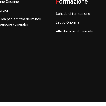
F
ormazione
rio Orionino
turgici
Schede di formazione
uida per la tutela dei minori
Lectio Orionina
 persone vulnerabili
Altri documenti formativi