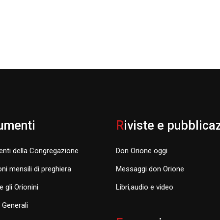
umenti
R
iviste e pubblica
nti della Congregazione
Don Orione oggi
oni mensili di preghiera
Messaggi don Orione
e gli Orionini
Libri,audio e video
i Generali