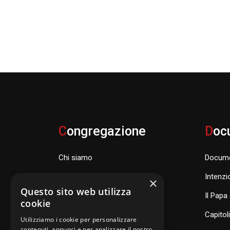
C
ongregazione
D
oc
Chi siamo
Docume
Famiglia Carismatica Orionina
Intenzi
×
Questo sito web utilizza
Dove siamo nel mondo
Il Papa 
cookie
Consiglio Generale e organismi
Capitol
Utilizziamo i cookie per personalizzare
contenuti, annunci e per analizzare il nostro