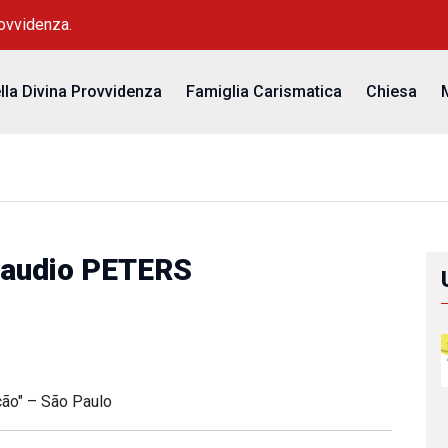
rovvidenza.
ella Divina Provvidenza
Famiglia Carismatica
Chiesa
laudio PETERS
ção" – São Paulo