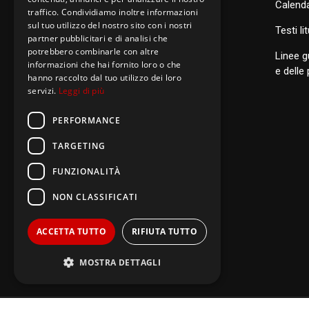
Calenda
traffico. Condividiamo inoltre informazioni
sul tuo utilizzo del nostro sito con i nostri
S
anti di Famiglia
Testi li
partner pubblicitari e di analisi che
potrebbero combinarle con altre
Linee g
informazioni che hai fornito loro o che
Postulazione Generale
e delle
hanno raccolto dal tuo utilizzo dei loro
servizi.
Leggi di più
San Luigi Orione
Santi di Famiglia
PERFORMANCE
TARGETING
FUNZIONALITÀ
NON CLASSIFICATI
ACCETTA TUTTO
RIFIUTA TUTTO
MOSTRA DETTAGLI