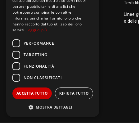
sul tuo utilizzo del nostro sito con i nostri
S
anti di Famiglia
Testi li
partner pubblicitari e di analisi che
potrebbero combinarle con altre
Linee g
informazioni che hai fornito loro o che
Postulazione Generale
e delle
hanno raccolto dal tuo utilizzo dei loro
servizi.
Leggi di più
San Luigi Orione
Santi di Famiglia
PERFORMANCE
TARGETING
FUNZIONALITÀ
NON CLASSIFICATI
ACCETTA TUTTO
RIFIUTA TUTTO
MOSTRA DETTAGLI
Performance
Targeting
Copyright © 2011 -
2026 Picc
Funzionalità
Non classificati