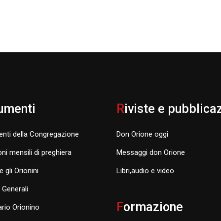
umenti
R
iviste e pubblica
nti della Congregazione
Don Orione oggi
oni mensili di preghiera
Messaggi don Orione
e gli Orionini
Libri,audio e video
i Generali
F
ormazione
rio Orionino