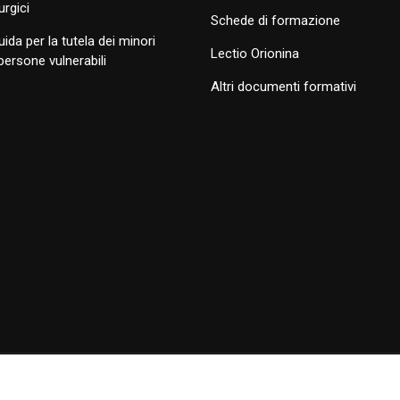
turgici
Schede di formazione
uida per la tutela dei minori
Lectio Orionina
 persone vulnerabili
Altri documenti formativi
ola Opera della Divina Provvidenza.
Termini di utilizzo
|
Policy Privac