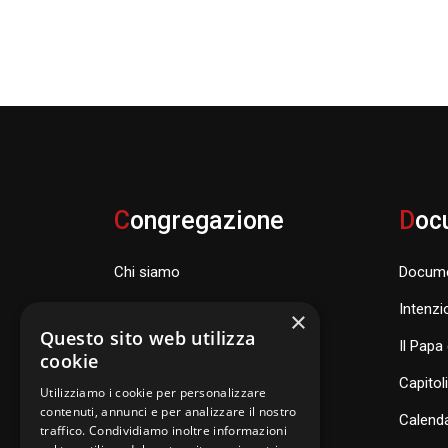
C
ongregazione
D
oc
Chi siamo
Docume
Famiglia Carismatica Orionina
Intenzi
×
Questo sito web utilizza
Dove siamo nel mondo
Il Papa 
cookie
Consiglio Generale e organismi
Capitol
Utilizziamo i cookie per personalizzare
contenuti, annunci e per analizzare il nostro
Calenda
traffico. Condividiamo inoltre informazioni