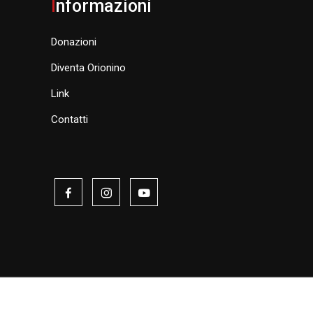
I
nformazioni
Donazioni
Diventa Orionino
Link
Contatti
y
| Realizzato da
DigitalPixel.it