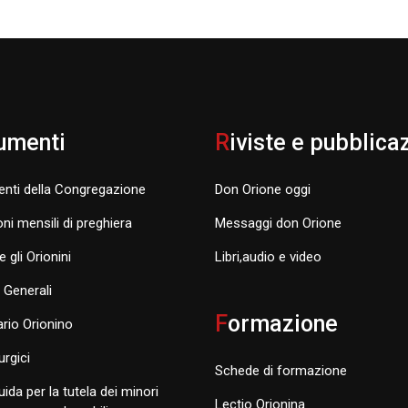
umenti
R
iviste e pubblica
nti della Congregazione
Don Orione oggi
oni mensili di preghiera
Messaggi don Orione
e gli Orionini
Libri,audio e video
i Generali
F
ormazione
rio Orionino
turgici
Schede di formazione
uida per la tutela dei minori
Lectio Orionina