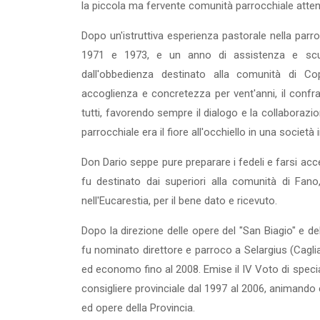
la piccola ma fervente comunità par­rocchiale atten
Dopo un'istruttiva esperienza pastorale nella parr
1971 e 1973, e un anno di assistenza e scu
dall'obbedienza destinato alla comunità di Cop
accoglienza e concretezza per vent'anni, il confra
tutti, favorendo sempre il dialogo e la collaborazio­
parrocchiale era il fiore all'occhiello in una società 
Don Dario seppe pure preparare i fedeli e farsi acc
fu destinato dai superiori alla comunità di Fano
nell'Eucarestia, per il bene dato e ricevuto.
Dopo la direzione delle opere del "San Biagio" e del "
fu nominato direttore e parroco a Selargius (Caglia
ed economo fino al 2008. Emise il IV Voto di specia
consigliere provinciale dal 1997 al 2006, ani­mando
ed opere della Provincia.