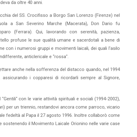
deva da oltre 40 anni.
occhia del SS. Crocifisso a Borgo San Lorenzo (Firenze) nel
o­la a San Severino Marche (Macerata), Don Dario fu
paro (Ferrara). Qui, lavorando con serenità, pazienza,
tello profuse le sue qualità uma­ne e sacerdotali a bene di
ne con i numerosi gruppi e movimenti laicali, dei quali l'asilo
indifferente, anticlericale e "rossa".
ettare anche nella soffe­renza del distacco quando, nel 1994
, assicurando i copparesi di ricordarli sempre al Signore,
Gentili" con le varie attività spirituali e sociali (1994-2002),
ri) per un triennio, restandovi ancora come parroco, vicario
le fedeltà al Papa il 27 ago­sto 1996. Inoltre collaborò come
 e sostenendo il Movimento Laicale Orionino nelle varie case