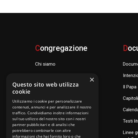
C
ongregazione
D
oc
Chi siamo
Docume
Famiglia Carismatica Orionina
Intenzi
×
Questo sito web utilizza
Dove siamo nel mondo
Il Papa 
cookie
Consiglio Generale e organismi
Capitol
Utilizziamo i cookie per personalizzare
contenuti, annunci e per analizzare il nostro
Calenda
traffico. Condividiamo inoltre informazioni
sul tuo utilizzo del nostro sito con i nostri
S
anti di Famiglia
Testi li
partner pubblicitari e di analisi che
potrebbero combinarle con altre
Linee g
informazioni che hai fornito loro o che
Postulazione Generale