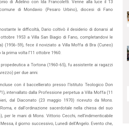
monio di Adelino con Ida Fran­coletti. Venne alla luce il 13
comune di Mondavio (Pesaro Urbino), diocesi di Fano
stante le difficoltà, Dario coltivò il desiderio di donarsi al
3 ottobre 1953 a Villa San Biagio di Fano, completandovi le
) (1956-59), fece il noviziato a Villa Moffa di Bra (Cuneo)
 la prima volta l’11 ottobre 1960.
 propedeutica a Tortona (1960-65), fu assistente ai ragazzi
(Arezzo) per due anni.
ncluse con il baccelliera­to presso l'Istituto Teologico Don
71), intervallato dalla Professione perpetua a Villa Moffa (11
eri, dal Diaconato (23 maggio 1970) ricevuto da Mons.
 Roma, e dall'ordinazione sacerdotale nella chiesa del suo
per le mani di Mons. Vittorio Cecchi, nell'indimenti­cabile
 Messa, il giorno suc­cessivo, Lunedì dell'Angelo. Evento che,