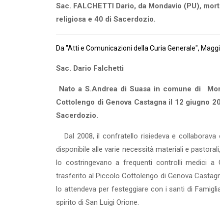
Sac. FALCHETTI Dario, da Mondavio (PU), morto 
religiosa e 40 di Sacerdozio.
Da "Atti e Comunicazioni della Curia Generale", Magg
Sac. Dario Falchetti
Nato a S.Andrea di Suasa in comune di Mond
Cottolengo di Genova Castagna il 12 giugno 201
Sacerdozio.
Dal 2008, il confratello risiedeva e collaborava
disponibile alle varie necessità materiali e pa­stor
lo costrin­gevano a frequenti controlli medici a G
trasferito al Piccolo Cottolengo di Genova Castagna
lo attendeva per festeggia­re con i santi di Famiglia
spirito di San Luigi Orione.