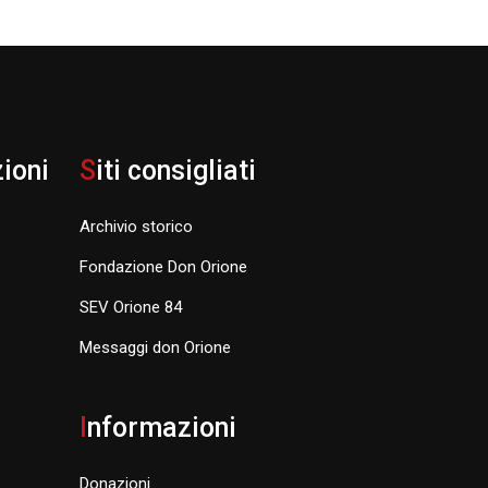
zioni
S
iti consigliati
Archivio storico
Fondazione Don Orione
SEV Orione 84
Messaggi don Orione
I
nformazioni
Donazioni