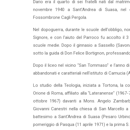
Dario era il quarto di sei fratelli nati dal matri
novembre 1940 a Sant'Andrea di Suasa, nel 
Fossombrone Cagli Per­gola.
Nel dopoguerra, durante le scuole dell'obbligo, nono
Signore, e con l'aiuto del Parroco fu ac­colto il 
scuole me­die. Dopo il ginnasio a Sassello (Savona
sotto la guida di Don Felice Bortignon, professando
Dopo il liceo nel vicino "San Tommaso" e l'anno di
abbandonati e caratteriali nell'istituto di Camucia 
Lo studio della Teologia, iniziata a Tortona, la co
Orione di Roma, affiliato alla "Lateranense" (1967-
ottobre 1967) davanti a Mons. Angelo Zambarbi
Giovanni Canestri nella chiesa di San Marcello a
battesimo a Sant'Andrea di Suasa (Pesaro Urbino), 
pomeriggio di Pasqua (11 aprile 1971) e la prima S.