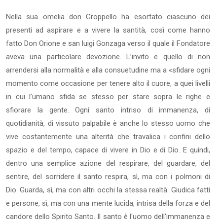
Nella sua omelia don Groppello ha esortato ciascuno dei
presenti ad aspirare e a vivere la santità, così come hanno
fatto Don Orione e san luigi Gonzaga verso il quale il Fondatore
aveva una particolare devozione. L’invito e quello di non
arrendersi alla normalità e alla consuetudine ma a «sfidare ogni
momento come occasione per tenere alto il cuore, a quei livelli
in cui l’umano sfida se stesso per stare sopra le righe e
sfiorare la gente. Ogni santo intriso di immanenza, di
quotidianità, di vissuto palpabile è anche lo stesso uomo che
vive costantemente una alterità che travalica i confini dello
spazio e del tempo, capace di vivere in Dio e di Dio. E quindi,
dentro una semplice azione del respirare, del guardare, del
sentire, del sorridere il santo respira, sì, ma con i polmoni di
Dio. Guarda, sì, ma con altri occhi la stessa realtà. Giudica fatti
e persone, sì, ma con una mente lucida, intrisa della forza e del
candore dello Spirito Santo. Il santo è l'uomo dell'immanenza e