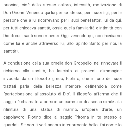
orionina, cioè dello stesso calibro, intensità, motivazione di
Don Orione. Venendo qui lui per se stesso, per i suoi figli, per le
persone che a lui ricorrevano per i suoi benefattori, lui da qui,
per tutti chiedeva santità, ossia quella familiarità e intimità con
Dio di cui i santi sono maestri. Oggi venendo qui, noi chiediamo
come lui e anche attraverso lui, allo Spirito Santo per noi, la
santità».
A conclusione della sua omelia don Groppello, nel rinnovare il
richiamo alla santità, ha lasciato ai presenti «l'immagine
invocata da un filosofo greco, Plotino, che in uno dei suoi
trattati parla della bellezza interiore definendola come
“partecipazione all’assoluto di Dio”. Il filosofo afferma che il
saggio è chiamato a porsi in un cammino di ascesa simile alla
rifinitura di una statua di marmo, un’opera d’arte, un
capolavoro. Plotino dice al saggio “ritorna in te stesso e
guardati. Se non ti vedi ancora interiormente bello, fai come lo