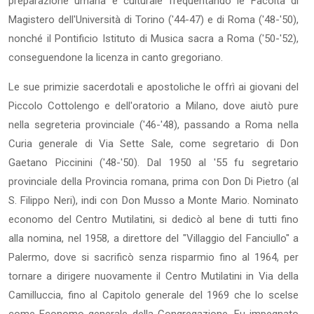
preparazione umana e culturale frequentando le Facoltà di
Magistero dell'Università di Torino ('44-47) e di Roma ('48-'50),
nonché il Pontificio Istituto di Musica sacra a Roma ('50-'52),
conseguendone la licenza in canto gregoriano.
Le sue primizie sacerdotali e apostoliche le offrì ai giovani del
Piccolo Cottolengo e dell'oratorio a Milano, dove aiutò pure
nella segreteria provinciale ('46-'48), passando a Roma nella
Curia generale di Via Sette Sale, come segretario di Don
Gaetano Piccinini ('48-'50). Dal 1950 al '55 fu segretario
provinciale della Provincia romana, prima con Don Di Pietro (al
S. Filippo Neri), indi con Don Musso a Monte Mario. Nominato
economo del Centro Mutilatini, si dedicò al bene di tutti fino
alla nomina, nel 1958, a direttore del "Villaggio del Fanciullo" a
Palermo, dove si sacrificò senza risparmio fino al 1964, per
tornare a dirigere nuovamente il Centro Mutilatini in Via della
Camilluccia, fino al Capitolo generale del 1969 che lo scelse
come Economo generale della Congregazione. Fu impegnato