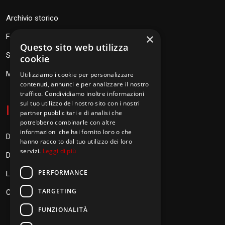
Archivio storico
×
Fondazione Don Orione
Questo sito web utilizza
SEV Orione 84
cookie
Messaggi don Orione
Utilizziamo i cookie per personalizzare
contenuti, annunci e per analizzare il nostro
traffico. Condividiamo inoltre informazioni
sul tuo utilizzo del nostro sito con i nostri
I
nformazioni
partner pubblicitari e di analisi che
potrebbero combinarle con altre
informazioni che hai fornito loro o che
Donazioni
hanno raccolto dal tuo utilizzo dei loro
servizi.
Leggi di più
Diventa Orionino
PERFORMANCE
Link
TARGETING
Contatti
FUNZIONALITÀ