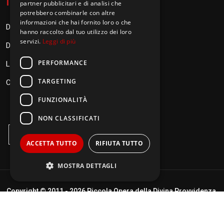
I
nformazioni
partner pubblicitari e di analisi che
potrebbero combinarle con altre
informazioni che hai fornito loro o che
Donazioni
hanno raccolto dal tuo utilizzo dei loro
servizi.
Leggi di più
Diventa Orionino
PERFORMANCE
Link
TARGETING
Contatti
FUNZIONALITÀ
NON CLASSIFICATI
ACCETTA TUTTO
RIFIUTA TUTTO
MOSTRA DETTAGLI
Copyright © 2011 -
2026 Piccola Opera della Divina Provvidenza.
Performance
Targeting
Termini di utilizzo
|
Policy Privacy
| Realizzato da
DigitalPixel.it
Funzionalità
Non classificati