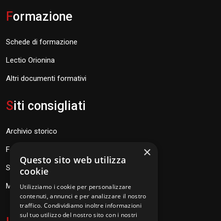
F
ormazione
Schede di formazione
Lectio Orionina
Altri documenti formativi
S
iti consigliati
Archivio storico
×
Fondazione Don Orione
Questo sito web utilizza
SEV Orione 84
cookie
Messaggi don Orione
Utilizziamo i cookie per personalizzare
contenuti, annunci e per analizzare il nostro
traffico. Condividiamo inoltre informazioni
sul tuo utilizzo del nostro sito con i nostri