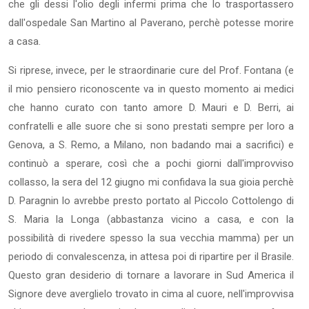
che gli dessi l'olio degli infermi prima che lo trasportassero
dall'ospedale San Martino al Paverano, perchè potesse morire
a casa.
Si riprese, invece, per le straordinarie cure del Prof. Fontana (e
il mio pensiero riconoscente va in questo momento ai medici
che hanno curato con tanto amore D. Mauri e D. Berri, ai
confra­telli e alle suore che si sono prestati sempre per loro a
Genova, a S. Remo, a Milano, non badando mai a sacrifici) e
continuò a sperare, così che a pochi giorni dall'improvviso
collasso, la sera del 12 giugno mi confidava la sua gioia perchè
D. Paragnin lo avrebbe presto portato al Piccolo Cottolengo di
S. Maria la Longa (abbastanza vicino a casa, e con la
possibilità di rivedere spesso la sua vecchia mamma) per un
periodo di convalescenza, in attesa poi di ripartire per il Brasile.
Questo gran desiderio di tornare a lavorare in Sud America il
Signore deve averglielo trovato in cima al cuore, nell'improvvisa