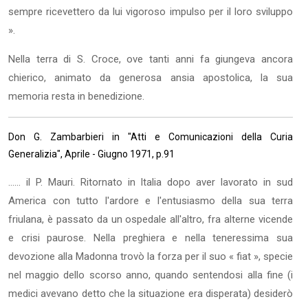
sempre ricevettero da lui vigoroso impulso per il loro sviluppo
».
Nella terra di S. Croce, ove tanti anni fa giungeva ancora
chierico, animato da generosa ansia apostolica, la sua
memoria resta in benedizione.
Don G. Zambarbieri in "Atti e Comunicazioni della Curia
Generalizia", Aprile - Giugno 1971, p.91
…… il P. Mauri. Ritornato in Italia dopo aver lavorato in sud
America con tutto l'ardore e l'entusiasmo della sua terra
friulana, è passato da un ospedale all'altro, fra alterne vicende
e crisi pau­rose. Nella preghiera e nella teneressima sua
devozione alla Ma­donna trovò la forza per il suo « fiat », specie
nel maggio dello scor­so anno, quando sentendosi alla fine (i
medici avevano detto che la situazione era disperata) desiderò