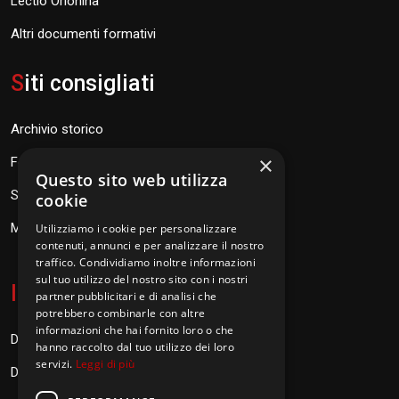
Lectio Orionina
Altri documenti formativi
S
iti consigliati
Archivio storico
×
Fondazione Don Orione
Questo sito web utilizza
SEV Orione 84
cookie
Messaggi don Orione
Utilizziamo i cookie per personalizzare
contenuti, annunci e per analizzare il nostro
traffico. Condividiamo inoltre informazioni
sul tuo utilizzo del nostro sito con i nostri
I
nformazioni
partner pubblicitari e di analisi che
potrebbero combinarle con altre
informazioni che hai fornito loro o che
Donazioni
hanno raccolto dal tuo utilizzo dei loro
servizi.
Leggi di più
Diventa Orionino