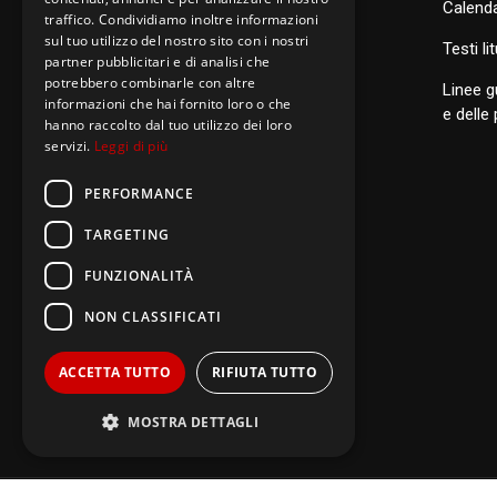
Calenda
traffico. Condividiamo inoltre informazioni
sul tuo utilizzo del nostro sito con i nostri
S
anti di Famiglia
Testi li
partner pubblicitari e di analisi che
potrebbero combinarle con altre
Linee g
informazioni che hai fornito loro o che
Postulazione Generale
e delle
hanno raccolto dal tuo utilizzo dei loro
servizi.
Leggi di più
San Luigi Orione
Santi di Famiglia
PERFORMANCE
TARGETING
FUNZIONALITÀ
NON CLASSIFICATI
ACCETTA TUTTO
RIFIUTA TUTTO
MOSTRA DETTAGLI