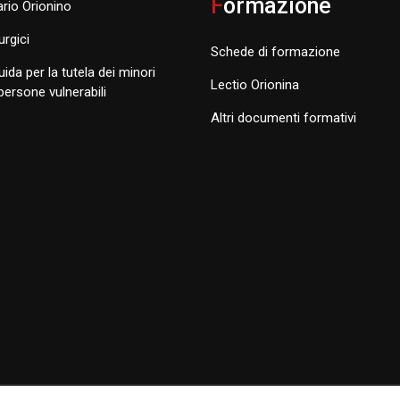
F
ormazione
rio Orionino
turgici
Schede di formazione
uida per la tutela dei minori
Lectio Orionina
 persone vulnerabili
Altri documenti formativi