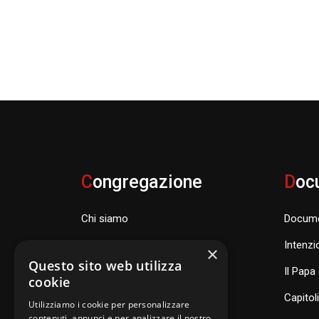
C
ongregazione
D
oc
Chi siamo
Docume
Famiglia Carismatica Orionina
Intenzi
×
Questo sito web utilizza
Dove siamo nel mondo
Il Papa 
cookie
Consiglio Generale e organismi
Capitol
Utilizziamo i cookie per personalizzare
contenuti, annunci e per analizzare il nostro