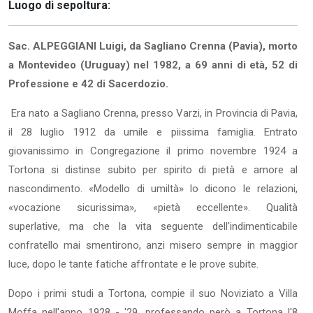
Luogo di sepoltura:
Sac. ALPEGGIANI Luigi, da Sagliano Crenna (Pavia), morto
a Montevideo (Uruguay) nel 1982, a 69 anni di età, 52 di
Professione e 42 di Sacerdozio.
Era nato a Sagliano Crenna, presso Varzi, in Provincia di Pavia,
il 28 luglio 1912 da umile e piissima famiglia. Entrato
giovanissimo in Congregazione il primo novembre 1924 a
Tortona si distinse subito per spirito di pietà e amore al
nascondimento. «Modello di umiltà» lo dicono le relazioni,
«vocazione sicurissima», «pietà eccellente». Qualità
superlative, ma che la vita seguente dell'indimenticabile
confratello mai smentirono, anzi misero sempre in maggior
luce, dopo le tante fatiche affrontate e le prove subite.
Dopo i primi studi a Tortona, compie il suo Noviziato a Villa
Moffa nell'anno 1928 - '29, professando però a Tortona l'8