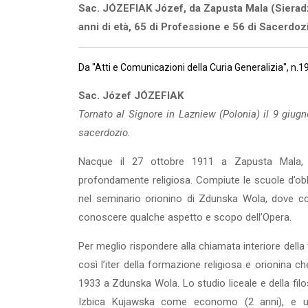
Sac. JÓZEFIAK Józef, da Zapusta Mala (Sieradz
anni di età, 65 di Professione e 56 di Sacerdoz
Da "Atti e Comunicazioni della Curia Generalizia", n.
Sac. Józef JÓZEFIAK
Tornato al Signore in Lazniew (Polonia) il 9 giugn
sacerdozio.
Nacque il 27 ottobre 1911 a Zapusta Mala, 
profondamente religiosa. Compiute le scuole d’obb
nel seminario orionino di Zdunska Wola, dove c
conoscere qualche aspetto e scopo dell’Opera.
Per meglio rispondere alla chiamata interiore della
così l’iter della formazione religiosa e orionina c
1933 a Zdunska Wola. Lo studio liceale e della filos
Izbica Kujawska come economo (2 anni), e u