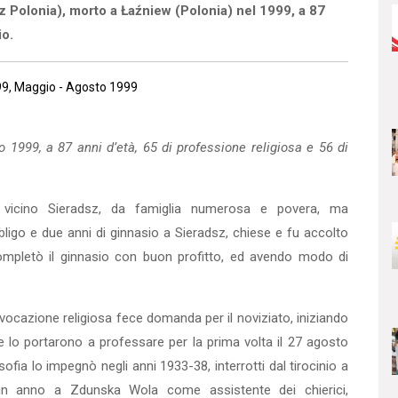
 Polonia), morto a Łaźniew (Polonia) nel 1999, a 87
io.
199, Maggio - Agosto 1999
o 1999, a 87 anni d’età, 65 di professione religiosa e 56 di
vicino Sieradsz, da famiglia numerosa e povera, ma
ligo e due anni di ginnasio a Sieradsz, chiese e fu accolto
ompletò il ginnasio con buon profitto, ed avendo modo di
 vocazione religiosa fece domanda per il noviziato, iniziando
he lo portarono a professare per la prima volta il 27 agosto
ofia lo impegnò negli anni 1933-38, interrotti dal tirocinio a
n anno a Zdunska Wola come assistente dei chierici,