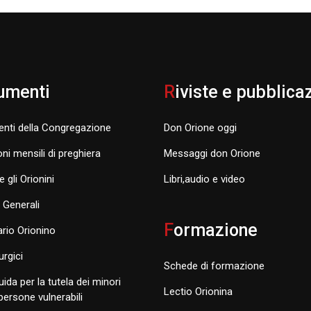
umenti
R
iviste e pubblica
nti della Congregazione
Don Orione oggi
oni mensili di preghiera
Messaggi don Orione
e gli Orionini
Libri,audio e video
i Generali
F
ormazione
rio Orionino
turgici
Schede di formazione
uida per la tutela dei minori
Lectio Orionina
 persone vulnerabili