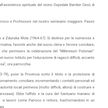
all’assistenza spirituale del vicino Ospedale Bambin Gesù di
arroco e Professore nel nostro seminario maggiore. Passò
ico a Zdunska Wola (1964-67). Si distinse per le numerose e
formativa, favorite anche dal nuovo clima e fervore conciliare,
i che permisero la celebrazione del “Millennium Poloniae”.
el nuovo Istituto per l’educazione di ragazzi difficili, accanto
sa”, ora parrocchia.
3-79), pose la Provincia sotto il titolo e la protezione di
ornamento conciliare, incrementando i contatti personali ed
autorità locali permessi (molto difficili, allora) di costruire e
Warszawa). Ebbe l’affido e la cura del Santuario mariano di
91 vi lavorò come Parroco e rettore, trasformandolo in un
ani.