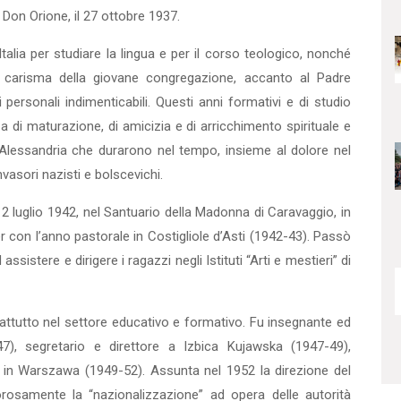
Don Orione, il 27 ottobre 1937.
 Italia per studiare la lingua e per il corso teologico, nonché
il carisma della giovane congregazione, accanto al Padre
personali indimenticabili. Questi anni formativi e di studio
 di maturazione, di amicizia e di arricchimento spirituale e
 Alessandria che durarono nel tempo, insieme al dolore nel
vasori nazisti e bolscevichi.
l 12 luglio 1942, nel Santuario della Madonna di Caravaggio, in
r con l’anno pastorale in Costigliole d’Asti (1942-43). Passò
ssistere e dirigere i ragazzi negli Istituti “Arti e mestieri” di
rattutto nel settore educativo e formativo. Fu insegnante ed
, segretario e direttore a Izbica Kujawska (1947-49),
ka in Warszawa (1949-52). Assunta nel 1952 la direzione del
rosamente la “nazionalizzazione” ad opera delle autorità