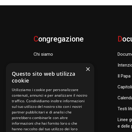
C
ongregazione
D
oc
Chi siamo
Docume
Famiglia Carismatica Orionina
Intenzi
×
Questo sito web utilizza
Dove siamo nel mondo
Il Papa 
cookie
Consiglio Generale e organismi
Capitol
Utilizziamo i cookie per personalizzare
contenuti, annunci e per analizzare il nostro
Calenda
traffico. Condividiamo inoltre informazioni
sul tuo utilizzo del nostro sito con i nostri
S
anti di Famiglia
Testi li
partner pubblicitari e di analisi che
potrebbero combinarle con altre
Linee g
informazioni che hai fornito loro o che
Postulazione Generale
e delle
hanno raccolto dal tuo utilizzo dei loro