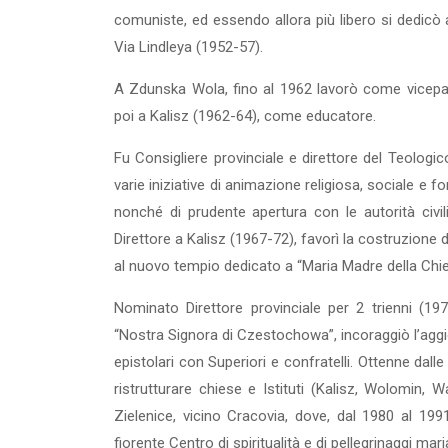
comuniste, ed essendo allora più libero si dedicò 
Via Lindleya (1952-57).
A Zdunska Wola, fino al 1962 lavorò come vicep
poi a Kalisz (1962-64), come educatore.
Fu Consigliere provinciale e direttore del Teolog
varie iniziative di animazione religiosa, sociale e 
nonché di prudente apertura con le autorità civil
Direttore a Kalisz (1967-72), favorì la costruzione d
al nuovo tempio dedicato a “Maria Madre della Chie
Nominato Direttore provinciale per 2 trienni (197
“Nostra Signora di Czestochowa”, incoraggiò l’aggi
epistolari con Superiori e confratelli. Ottenne dalle 
ristrutturare chiese e Istituti (Kalisz, Wolomin, 
Zielenice, vicino Cracovia, dove, dal 1980 al 19
fiorente Centro di spiritualità e di pellegrinaggi mari