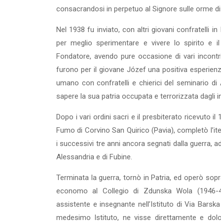
consacrandosi in perpetuo al Signore sulle orme di 
Nel 1938 fu inviato, con altri giovani confratelli in
per meglio sperimentare e vivere lo spirito e 
Fondatore, avendo pure occasione di vari incontri 
furono per il giovane Józef una positiva esperienza
umano con confratelli e chierici del seminario di
sapere la sua patria occupata e terrorizzata dagli in
Dopo i vari ordini sacri e il presbiterato ricevuto i
Fumo di Corvino San Quirico (Pavia), completò l’ite
i successivi tre anni ancora segnati dalla guerra, ad a
Alessandria e di Fubine.
Terminata la guerra, tornò in Patria, ed operò sop
economo al Collegio di Zdunska Wola (1946-47)
assistente e insegnante nell’Istituto di Via Bars
medesimo Istituto, ne visse direttamente e dolo