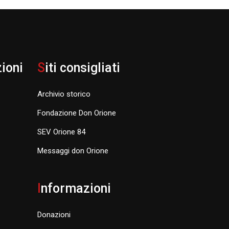
zioni
S
iti consigliati
Archivio storico
Fondazione Don Orione
SEV Orione 84
Messaggi don Orione
I
nformazioni
Donazioni