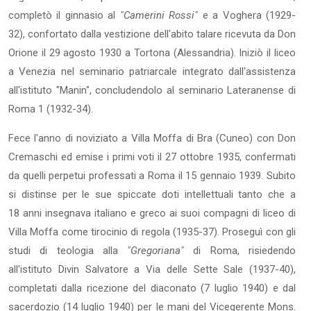
completò il gin­nasio al
"Camerini Rossi"
e a Voghera (1929-
32), confortato dalla vestizione dell'abito talare ricevuta da Don
Orione il 29 agosto 1930 a Tortona (Ales­sandria). Iniziò il liceo
a Venezia nel seminario patriarcale integrato dall'assistenza
all'istituto "Manin", concludendolo al seminario Lateranense di
Roma 1 (1932-34).
Fece l'anno di noviziato a Villa Moffa di Bra (Cuneo) con Don
Cremaschi ed emise i primi voti il 27 ottobre 1935, confermati
da quelli perpetui professati a Roma il 15 gennaio 1939. Subito
si distinse per le sue spiccate doti intellettuali tanto che a
18 anni insegnava italiano e greco ai suoi com­pagni di liceo di
Villa Moffa come tirocinio di regola (1935-37). Proseguì con gli
studi di teologia alla
"Gregoriana"
di Roma, risiedendo
all'istituto Divin Salvatore a Via delle Sette Sale (1937-40),
completati dalla ricezione del dia­conato (7 luglio 1940) e dal
sacerdozio (14 luglio 1940) per le mani del Vice­gerente Mons.