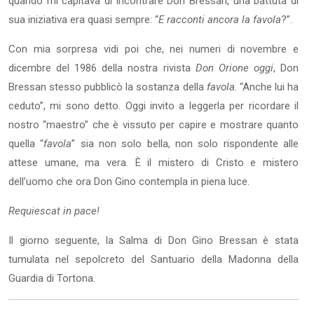
quando mi capitava di incontrare Don Bressan, una battuta di
sua iniziativa era quasi sempre: “
E racconti ancora la favola
?”.
Con mia sorpresa vidi poi che, nei numeri di novembre e
dicembre del 1986 della nostra rivista
Don Orione oggi
, Don
Bressan stesso pubblicò la sostanza della
favola
. “Anche lui ha
ceduto”, mi sono detto. Oggi invito a leggerla per ricordare il
nostro “maestro” che è vissuto per capire e mostrare quanto
quella “
favola
” sia non solo bella, non solo rispondente alle
attese umane, ma vera. È il mistero di Cristo e mistero
dell’uomo che ora Don Gino contempla in piena luce.
Requiescat in pace!
Il giorno seguente, la Salma di Don Gino Bressan è stata
tumulata nel sepolcreto del Santuario della Madonna della
Guardia di Tortona.