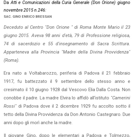
Da
Atti e Comunicazioni della Curia Generale (Don Orione) giugno
novembre 2015 n.246:
SAC. GINO ENRICO BRESSAN
Deceduto al Centro "Don Orione " di Roma Monte Mario il 23
giugno 2015. Aveva 98 anni d'età, 79 di Professione religiosa,
74 di sacerdo­zio e 55 d'insegnamento di Sacra Scrittura.
Apparteneva alla Provin­cia "Madre della Divina Provvidenza"
(Roma).
Era nato a Voltabarozzo, periferia di Padova il 21 febbraio
1917, fu bat­tezzato il 9 settembre dello stesso anno e
cresimato il 10 giugno 1928 dal Vescovo Elia Dalla Costa. Non
conobbe il padre. La madre Elvira lo affidò all'istituto
"Camerini
Rossi"
di Padova dove il 2 dicembre 1929 fu accolto sotto il
tetto della Divina Provvidenza da Don Antonio Castegnaro. Due
anni dopo gli morì anche la madre.
Il giovane Gino, dopo le elementari a Padova e Tolmezzo,