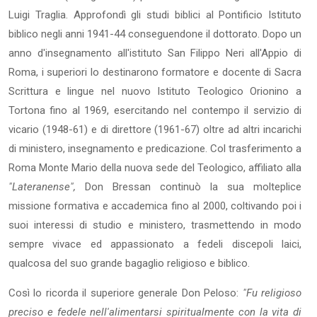
Luigi Traglia. Approfondì gli studi biblici al Pontificio Istituto
biblico negli anni 1941-44 conseguendone il dottorato. Dopo un
anno d'insegnamento all'istituto San Filippo Neri all'Appio di
Roma, i superiori lo destinarono formatore e docente di Sacra
Scrittura e lin­gue nel nuovo Istituto Teologico Orionino a
Tortona fino al 1969, esercitan­do nel contempo il servizio di
vicario (1948-61) e di direttore (1961-67) oltre ad altri incarichi
di ministero, insegnamento e predicazione. Col trasferimento a
Roma Monte Mario della nuova sede del Teologico, affiliato alla
"Lateranense",
Don Bressan continuò la sua molteplice
missione formativa e accademica fino al 2000, coltivando poi i
suoi interessi di studio e ministero, tra­smettendo in modo
sempre vivace ed appassionato a fedeli discepoli laici,
qualcosa del suo grande bagaglio religioso e biblico.
Così lo ricorda il superiore generale Don Peloso:
"Fu religioso
preciso e fedele nell'alimentarsi spiritualmente con la vita di