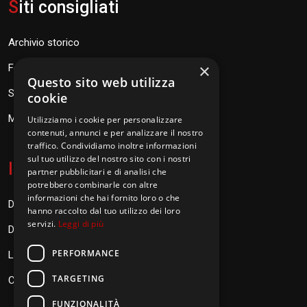
S
iti consigliati
Archivio storico
×
Fondazione Don Orione
Questo sito web utilizza
SEV Orione 84
cookie
Messaggi don Orione
Utilizziamo i cookie per personalizzare
contenuti, annunci e per analizzare il nostro
traffico. Condividiamo inoltre informazioni
sul tuo utilizzo del nostro sito con i nostri
I
nformazioni
partner pubblicitari e di analisi che
potrebbero combinarle con altre
informazioni che hai fornito loro o che
Donazioni
hanno raccolto dal tuo utilizzo dei loro
servizi.
Leggi di più
Diventa Orionino
PERFORMANCE
Link
TARGETING
Contatti
FUNZIONALITÀ