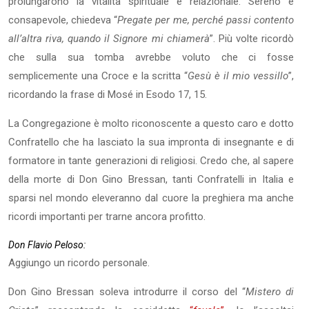
prolungarono la vitalità spirituale e relazionale. Sereno e
consapevole, chiedeva “
Pregate per me, perché passi contento
all’altra riva, quando il Signore mi chiamerà
”. Più volte ricordò
che sulla sua tomba avrebbe voluto che ci fosse
semplicemente una Croce e la scritta “
Gesù è il mio vessillo
”,
ricordando la frase di Mosé in Esodo 17, 15.
La Congregazione è molto riconoscente a questo caro e dotto
Confratello che ha lasciato la sua impronta di insegnante e di
formatore in tante generazioni di religiosi. Credo che, al sapere
della morte di Don Gino Bressan, tanti Confratelli in Italia e
sparsi nel mondo eleveranno dal cuore la preghiera ma anche
ricordi importanti per trarne ancora profitto.
Don Flavio Peloso:
Aggiungo un ricordo personale.
Don Gino Bressan soleva introdurre il corso del “
Mistero di