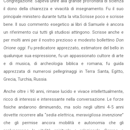
Congregazione. Sapeva unire alla grande profondità di scienza
il dono della chiarezza e vivacità di insegnamento. Fu il suo
principale ministero durante tutta la vita.Scrisse poco e scrisse
bene. Il suo commento esegetico ai libri di Samuele è ancora
un riferimento cui tutti gli studiosi attingono. Scrisse anche e
per molti anni per il nostro prezioso e modesto bollettino
Don
Orione oggi
. Fu predicatore apprezzato, estimatore del bello in
qualunque sua espressione, fu un appassionato cultore di arte
e di musica, di archeologia biblica e romana; fu guida
apprezzata di numerosi pellegrinaggi in Terra Santa, Egitto,
Grecia, Turchia, Russia.
Anche oltre i 90 anni, rimase lucido e vivace intellettualmente,
ricco di interessi e interessante nella conversazione. Le forze
fisiche andarono diminuendo, ma solo negli ultimi 4-5 anni
dovette ricorrere alla “
sedia elettrica, meravigliosa invenzione
”
che gli permise ancora mobilità e autonomia che gli