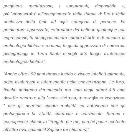
preghiera, meditazione, i sacramenti, disponibile e,
più
"consacrato"
all'insegnamento della Parola di Dio e della
ricchezza della fede ad ogni categoria di persone. Fu
predicato­re apprezzato, estimatore del bello in qualunque sua
espressione, fu un appassionato cultore di arte e di musica, di
archeologia biblica e romana; fu guida apprezzata di numerosi
pellegrinaggi in Terra Santa e negli altri luo­ghi d'interesse
archeologico biblico.".
"Anche oltre i 90 anni rimase lucido e vivace intellettualmente,
ricco d'in­teressi e interessante nella conversazione. Le forze
fisiche andarono dimi­nuendo, ma solo negli ultimi 4-5 anni
dovette ricorrere alla
"sedia elettrica, meravigliosa invenzione
"
che gli permise ancora mobilità ed autonomia che gli
prolungarono la vitalità spirituale e relazionale. Sereno e
consapevole chiedeva "Pregate per me, perché passi contento
all'altra riva, quando il Signore mi chiamerà".