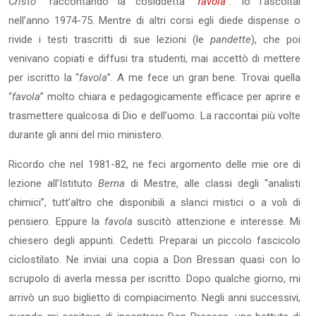
Cristo
” raccontando la cosiddetta
“
favola
”.
Io l’ascoltai
nell’anno 1974-75. Mentre di altri corsi egli diede dispense o
rivide i testi trascritti di sue lezioni (le
pandette
), che poi
venivano copiati e diffusi tra studenti, mai accettò di mettere
per iscritto la “
favola
”. A me fece un gran bene. Trovai quella
“
favola
” molto chiara e pedagogicamente efficace per aprire e
trasmettere qualcosa di Dio e dell’uomo. La raccontai più volte
durante gli anni del mio ministero.
Ricordo che nel 1981-82, ne feci argomento delle mie ore di
lezione all’Istituto
Berna
di Mestre, alle classi degli “analisti
chimici”, tutt’altro che disponibili a slanci mistici o a voli di
pensiero. Eppure la
favola
suscitò attenzione e interesse. Mi
chiesero degli appunti. Cedetti. Preparai un piccolo fascicolo
ciclostilato. Ne inviai una copia a Don Bressan quasi con lo
scrupolo di averla messa per iscritto. Dopo qualche giorno, mi
arrivò un suo biglietto di compiacimento. Negli anni successivi,