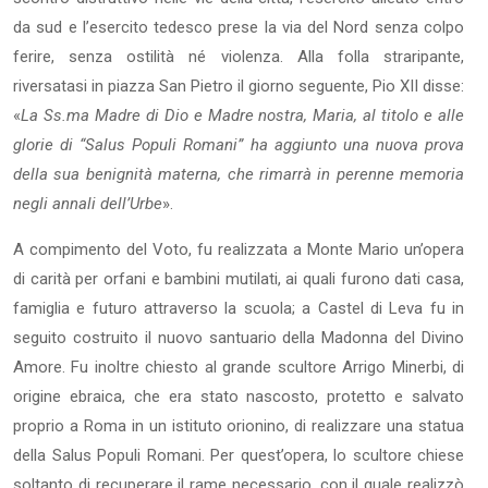
da sud e l’esercito tedesco prese la via del Nord senza colpo
ferire, senza ostilità né violenza. Alla folla straripante,
riversatasi in piazza San Pietro il giorno seguente, Pio XII disse:
«
La Ss.ma Madre di Dio e Madre nostra, Maria, al titolo e alle
glorie di “Salus Populi Romani” ha aggiunto una nuova prova
della sua benignità materna, che rimarrà in perenne memoria
negli annali dell’Urbe
».
A compimento del Voto, fu realizzata a Monte Mario un’opera
di carità per orfani e bambini mutilati, ai quali furono dati casa,
famiglia e futuro attraverso la scuola; a Castel di Leva fu in
seguito costruito il nuovo santuario della Madonna del Divino
Amore. Fu inoltre chiesto al grande scultore Arrigo Minerbi, di
origine ebraica, che era stato nascosto, protetto e salvato
proprio a Roma in un istituto orionino, di realizzare una statua
della Salus Populi Romani. Per quest’opera, lo scultore chiese
soltanto di recuperare il rame necessario, con il quale realizzò