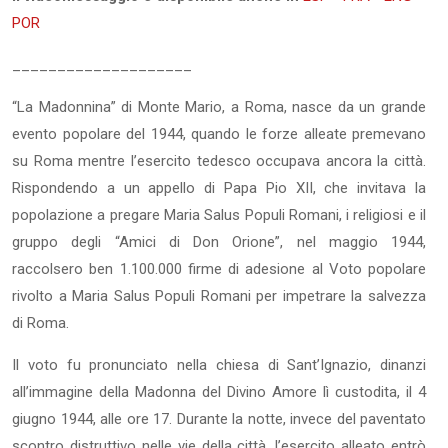
POR
____________________
“La Madonnina” di Monte Mario, a Roma, nasce da un grande
evento popolare del 1944, quando le forze alleate premevano
su Roma mentre l’esercito tedesco occupava ancora la città.
Rispondendo a un appello di Papa Pio XII, che invitava la
popolazione a pregare Maria Salus Populi Romani, i religiosi e il
gruppo degli “Amici di Don Orione”, nel maggio 1944,
raccolsero ben 1.100.000 firme di adesione al Voto popolare
rivolto a Maria Salus Populi Romani per impetrare la salvezza
di Roma.
Il voto fu pronunciato nella chiesa di Sant’Ignazio, dinanzi
all’immagine della Madonna del Divino Amore lì custodita, il 4
giugno 1944, alle ore 17. Durante la notte, invece del paventato
scontro distruttivo nelle vie della città, l’esercito alleato entrò