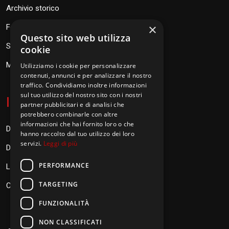
Archivio storico
×
Fondazione Don Orione
Questo sito web utilizza
SEV Orione 84
cookie
Messaggi don Orione
Utilizziamo i cookie per personalizzare
contenuti, annunci e per analizzare il nostro
traffico. Condividiamo inoltre informazioni
sul tuo utilizzo del nostro sito con i nostri
I
nformazioni
partner pubblicitari e di analisi che
potrebbero combinarle con altre
informazioni che hai fornito loro o che
Donazioni
hanno raccolto dal tuo utilizzo dei loro
servizi.
Leggi di più
Diventa Orionino
PERFORMANCE
Link
TARGETING
Contatti
FUNZIONALITÀ
NON CLASSIFICATI