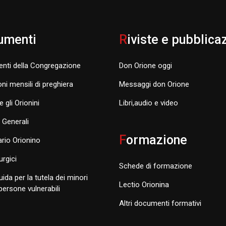
umenti
R
iviste e pubblica
nti della Congregazione
Don Orione oggi
oni mensili di preghiera
Messaggi don Orione
e gli Orionini
Libri,audio e video
i Generali
F
ormazione
rio Orionino
turgici
Schede di formazione
uida per la tutela dei minori
Lectio Orionina
 persone vulnerabili
Altri documenti formativi