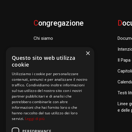
C
ongregazione
D
oc
Chi siamo
Docume
Famiglia Carismatica Orionina
Intenzi
×
Questo sito web utilizza
Dove siamo nel mondo
Il Papa 
cookie
Consiglio Generale e organismi
Capitol
Utilizziamo i cookie per personalizzare
contenuti, annunci e per analizzare il nostro
Calenda
traffico. Condividiamo inoltre informazioni
sul tuo utilizzo del nostro sito con i nostri
S
anti di Famiglia
Testi li
partner pubblicitari e di analisi che
potrebbero combinarle con altre
Linee g
informazioni che hai fornito loro o che
Postulazione Generale
e delle
hanno raccolto dal tuo utilizzo dei loro
servizi.
Leggi di più
San Luigi Orione
Santi di Famiglia
PERFORMANCE