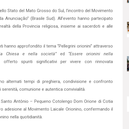
ello Stato del Mato Grosso do Sul, l’incontro del Movimento
da Anunciação” (Brasile Sud). All’evento hanno partecipato
realtà della Provincia religiosa, insieme ai sacerdoti e alle
nti hanno approfondito il tema “Pellegrini orionini” attraverso
lla Chiesa e nella società”
ed
“Essere orionini nella
 offerto spunti significativi per vivere con rinnovata
no alternati tempi di preghiera, condivisione e confronto
i serenità, comunione e autentica convivialità.
chia Santo Antônio – Pequeno Cotolengo Dom Orione di Cotia
loro adesione al Movimento Laicale Orionino, confermando il
nino nella quotidianità.