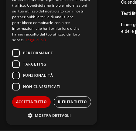
Calenda
traffico. Condividiamo inoltre informazioni
sul tuo utilizzo del nostro sito con i nostri
S
anti di Famiglia
Testi li
partner pubblicitari e di analisi che
potrebbero combinarle con altre
Linee g
informazioni che hai fornito loro o che
Postulazione Generale
e delle
hanno raccolto dal tuo utilizzo dei loro
servizi.
Leggi di più
San Luigi Orione
Santi di Famiglia
PERFORMANCE
TARGETING
FUNZIONALITÀ
NON CLASSIFICATI
ACCETTA TUTTO
RIFIUTA TUTTO
MOSTRA DETTAGLI