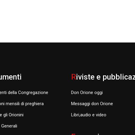
umenti
R
iviste e pubblica
nti della Congregazione
Don Orione oggi
oni mensili di preghiera
Messaggi don Orione
e gli Orionini
Libri,audio e video
i Generali