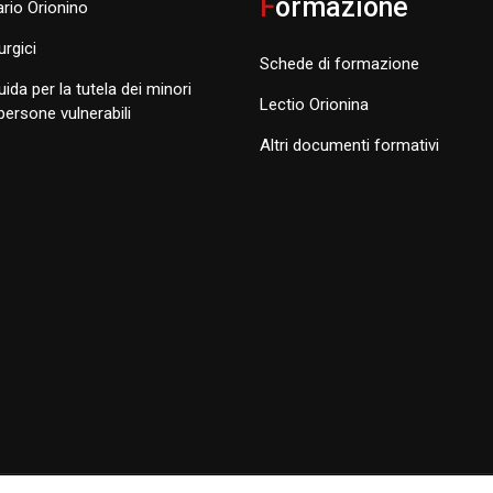
F
ormazione
rio Orionino
turgici
Schede di formazione
uida per la tutela dei minori
Lectio Orionina
 persone vulnerabili
Altri documenti formativi