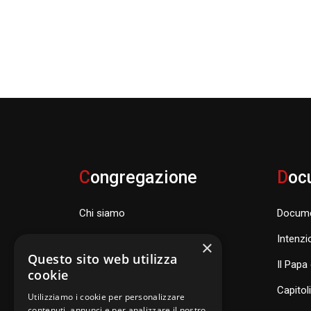
C
ongregazione
D
oc
Chi siamo
Docume
Famiglia Carismatica Orionina
Intenzi
×
Questo sito web utilizza
Dove siamo nel mondo
Il Papa 
cookie
Consiglio Generale e organismi
Capitol
Utilizziamo i cookie per personalizzare
contenuti, annunci e per analizzare il nostro