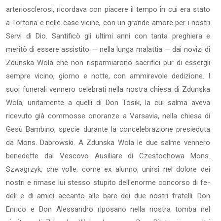
arterio­sclerosi, ricordava con piacere il tempo in cui era stato
a Torto­na e nelle case vicine, con un grande amore per i nostri
Servi di Dio. Santificò gli ultimi anni con tanta preghiera e
meritò di esse­re assistito — nella lunga malattia — dai novizi di
Zdunska Wola che non risparmiarono sacrifici pur di essergli
sempre vicino, gior­no e notte, con ammirevole dedizione. I
suoi funerali vennero cele­brati nella nostra chiesa di Zdunska
Wola, unitamente a quelli di Don Tosik, la cui salma aveva
ricevuto già commosse onoranze a Varsavia, nella chiesa di
Gesù Bambino, specie durante la conce­lebrazione presieduta
da Mons. Dabrowski. A Zdunska Wola le due salme vennero
benedette dal Vescovo Ausiliare di Czestochowa Mons.
Szwagrzyk, che volle, come ex alunno, unirsi nel dolore dei
nostri e rimase lui stesso stupito dell'enorme concorso di fe­
deli e di amici accanto alle bare dei due nostri fratelli. Don
Enrico e Don Alessandro riposano nella nostra tomba nel