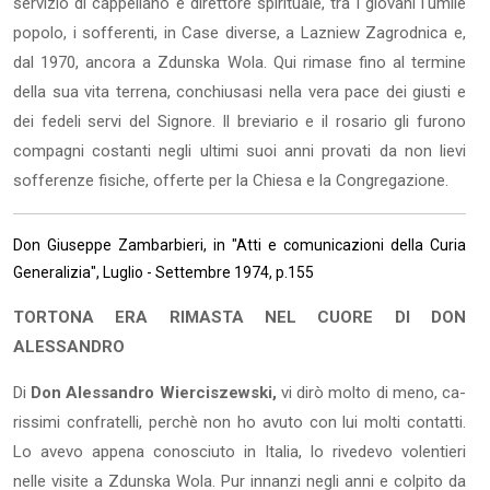
servizio di cappellano e direttore spirituale, tra i giovani l'umile
popolo, i sofferenti, in Case diverse, a Lazniew Zagrodnica e,
dal 1970, ancora a Zdunska Wola. Qui rimase fino al termine
della sua vita terrena, conchiusasi nella vera pace dei giusti e
dei fedeli servi del Signore. Il breviario e il rosario gli furono
compagni costanti negli ultimi suoi anni provati da non lievi
sofferenze fisiche, offerte per la Chiesa e la Congregazione.
Don Giuseppe Zambarbieri, in "Atti e comunicazioni della Curia
Generalizia", Luglio - Settembre 1974, p.155
TORTONA ERA RIMASTA NEL CUORE DI DON
ALESSANDRO
Di
Don Alessandro Wierciszewski,
vi dirò molto di meno, ca­
rissimi confratelli, perchè non ho avuto con lui molti contatti.
Lo avevo appena conosciuto in Italia, lo rivedevo volentieri
nelle vi­site a Zdunska Wola. Pur innanzi negli anni e colpito da