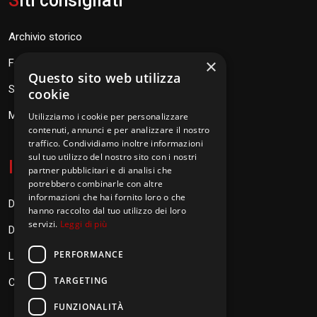
S
iti consigliati
Archivio storico
×
Fondazione Don Orione
Questo sito web utilizza
SEV Orione 84
cookie
Messaggi don Orione
Utilizziamo i cookie per personalizzare
contenuti, annunci e per analizzare il nostro
traffico. Condividiamo inoltre informazioni
sul tuo utilizzo del nostro sito con i nostri
I
nformazioni
partner pubblicitari e di analisi che
potrebbero combinarle con altre
informazioni che hai fornito loro o che
Donazioni
hanno raccolto dal tuo utilizzo dei loro
servizi.
Leggi di più
Diventa Orionino
PERFORMANCE
Link
TARGETING
Contatti
FUNZIONALITÀ