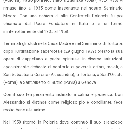
(Polonia). Fatto poi il Noviziato a Zdunska Wola (1932-1933) vi
rimase fino al 1935 come insegnante nel nostro Seminario
Minore. Con una schiera di altri Confratelli Polacchi fu poi
chiamato dal Padre Fondatore in Italia e vi si fermò
ininterrottamente dal 1935 al 1958.
Terminati gli studi nella Casa Madre e nel Seminario di Tortona,
dopo l'Ordinazione sacerdotale (29 giugno 1939) prestò la sua
opera di cappellano e padre spirituale in diverse istituzioni,
specialmente dedicate al conforto di poverelli orfani, malati, a
San Sebastiano Curone (Alessandria), a Tortona, a Sant'Oreste
(Roma), a Sant'Alberto dì Butrio (Pavia) a Genova.
Con il suo temperamento inclinato a calma e pazienza,
Don
Alessandro si distinse come religioso pio e conciliante, fece
molto bene alle anime.
Nel 1958 ritornò in Polonia dove continuò il suo silenzioso