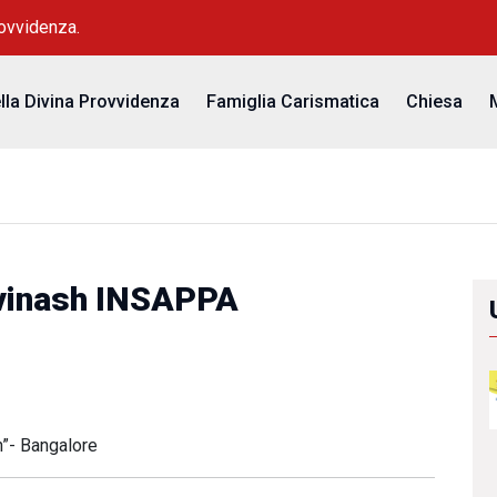
rovvidenza.
ella Divina Provvidenza
Famiglia Carismatica
Chiesa
vinash INSAPPA
”- Bangalore