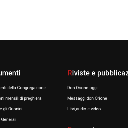
umenti
R
iviste e pubblica
nti della Congregazione
Don Orione oggi
oni mensili di preghiera
Messaggi don Orione
e gli Orionini
Libri,audio e video
i Generali