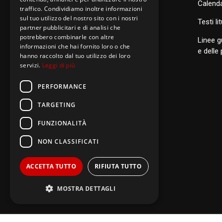
Calenda
traffico. Condividiamo inoltre informazioni
sul tuo utilizzo del nostro sito con i nostri
S
anti di Famiglia
Testi li
partner pubblicitari e di analisi che
potrebbero combinarle con altre
Linee g
informazioni che hai fornito loro o che
Postulazione Generale
e delle
hanno raccolto dal tuo utilizzo dei loro
servizi.
Leggi di più
San Luigi Orione
Santi di Famiglia
PERFORMANCE
TARGETING
FUNZIONALITÀ
NON CLASSIFICATI
ACCETTA TUTTO
RIFIUTA TUTTO
MOSTRA DETTAGLI