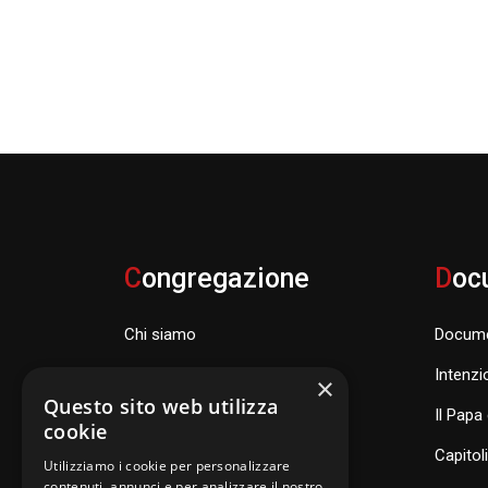
C
ongregazione
D
oc
Chi siamo
Docume
Famiglia Carismatica Orionina
Intenzi
×
Questo sito web utilizza
Dove siamo nel mondo
Il Papa 
cookie
Consiglio Generale e organismi
Capitol
Utilizziamo i cookie per personalizzare
contenuti, annunci e per analizzare il nostro