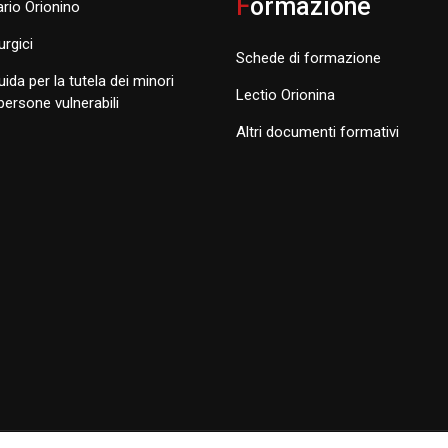
F
ormazione
rio Orionino
turgici
Schede di formazione
uida per la tutela dei minori
Lectio Orionina
 persone vulnerabili
Altri documenti formativi