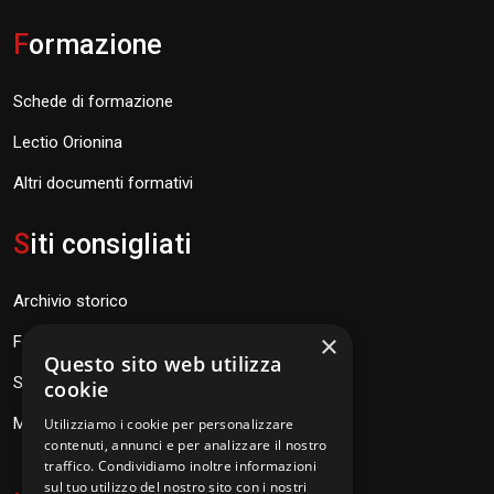
F
ormazione
Schede di formazione
Lectio Orionina
Altri documenti formativi
S
iti consigliati
Archivio storico
×
Fondazione Don Orione
Questo sito web utilizza
SEV Orione 84
cookie
Messaggi don Orione
Utilizziamo i cookie per personalizzare
contenuti, annunci e per analizzare il nostro
traffico. Condividiamo inoltre informazioni
sul tuo utilizzo del nostro sito con i nostri