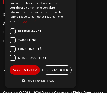
I
nformazioni
partner pubblicitari e di analisi che
potrebbero combinarle con altre
informazioni che hai fornito loro o che
Donazioni
hanno raccolto dal tuo utilizzo dei loro
servizi.
Leggi di più
Diventa Orionino
PERFORMANCE
Link
TARGETING
Contatti
FUNZIONALITÀ
NON CLASSIFICATI
ACCETTA TUTTO
RIFIUTA TUTTO
MOSTRA DETTAGLI
Copyright © 2011 -
2026 Piccola Opera della Divina Provvidenza.
Performance
Targeting
Termini di utilizzo
|
Policy Privacy
| Realizzato da
DigitalPixel.it
Funzionalità
Non classificati