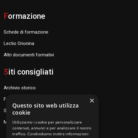
F
ormazione
Schede di formazione
Lectio Orionina
Altri documenti formativi
S
iti consigliati
Archivio storico
×
Fondazione Don Orione
Questo sito web utilizza
SEV Orione 84
cookie
Messaggi don Orione
Utilizziamo i cookie per personalizzare
contenuti, annunci e per analizzare il nostro
traffico. Condividiamo inoltre informazioni