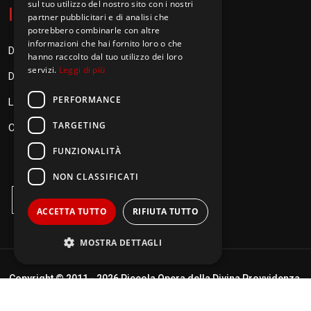
sul tuo utilizzo del nostro sito con i nostri
I
nformazioni
partner pubblicitari e di analisi che
potrebbero combinarle con altre
informazioni che hai fornito loro o che
Donazioni
hanno raccolto dal tuo utilizzo dei loro
servizi.
Leggi di più
Diventa Orionino
PERFORMANCE
Link
TARGETING
Contatti
FUNZIONALITÀ
NON CLASSIFICATI
ACCETTA TUTTO
RIFIUTA TUTTO
MOSTRA DETTAGLI
Copyright © 2011 -
2026 Piccola Opera della Divina Provvidenza.
Performance
Targeting
Termini di utilizzo
|
Policy Privacy
| Realizzato da
DigitalPixel.it