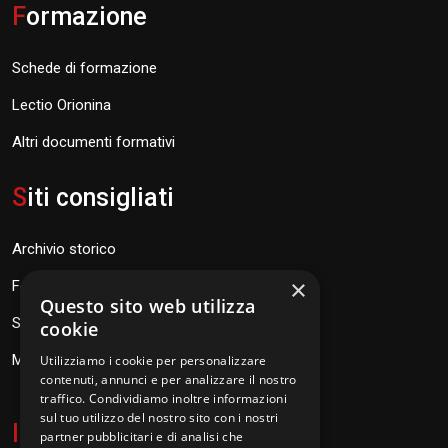
F
ormazione
Schede di formazione
Lectio Orionina
Altri documenti formativi
S
iti consigliati
Archivio storico
×
Fondazione Don Orione
Questo sito web utilizza
SEV Orione 84
cookie
Messaggi don Orione
Utilizziamo i cookie per personalizzare
contenuti, annunci e per analizzare il nostro
traffico. Condividiamo inoltre informazioni
sul tuo utilizzo del nostro sito con i nostri
I
nformazioni
partner pubblicitari e di analisi che