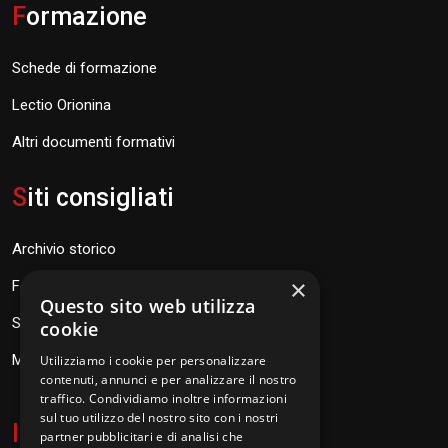
F
ormazione
Schede di formazione
Lectio Orionina
Altri documenti formativi
S
iti consigliati
Archivio storico
×
Fondazione Don Orione
Questo sito web utilizza
SEV Orione 84
cookie
Messaggi don Orione
Utilizziamo i cookie per personalizzare
contenuti, annunci e per analizzare il nostro
traffico. Condividiamo inoltre informazioni
sul tuo utilizzo del nostro sito con i nostri
I
nformazioni
partner pubblicitari e di analisi che