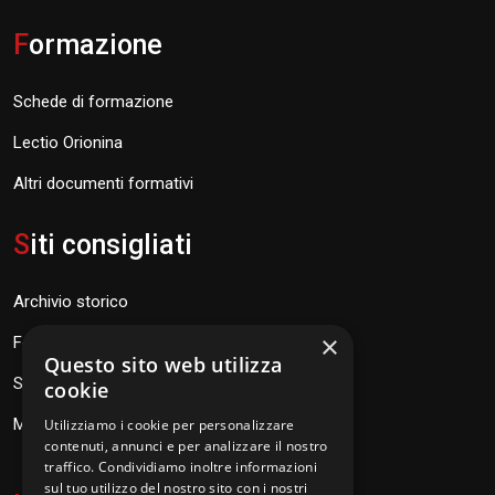
F
ormazione
Schede di formazione
Lectio Orionina
Altri documenti formativi
S
iti consigliati
Archivio storico
×
Fondazione Don Orione
Questo sito web utilizza
SEV Orione 84
cookie
Messaggi don Orione
Utilizziamo i cookie per personalizzare
contenuti, annunci e per analizzare il nostro
traffico. Condividiamo inoltre informazioni
sul tuo utilizzo del nostro sito con i nostri