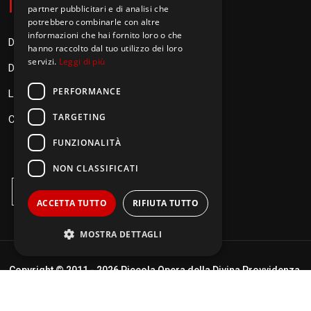
I
nformazioni
partner pubblicitari e di analisi che
potrebbero combinarle con altre
informazioni che hai fornito loro o che
Donazioni
hanno raccolto dal tuo utilizzo dei loro
servizi.
Leggi di più
Diventa Orionino
PERFORMANCE
Link
TARGETING
Contatti
FUNZIONALITÀ
NON CLASSIFICATI
ACCETTA TUTTO
RIFIUTA TUTTO
MOSTRA DETTAGLI
Copyright © 2011 -
2026 Piccola Opera della Divina Provvidenza.
Performance
Targeting
Termini di utilizzo
|
Policy Privacy
| Realizzato da
DigitalPixel.it
Funzionalità
Non classificati