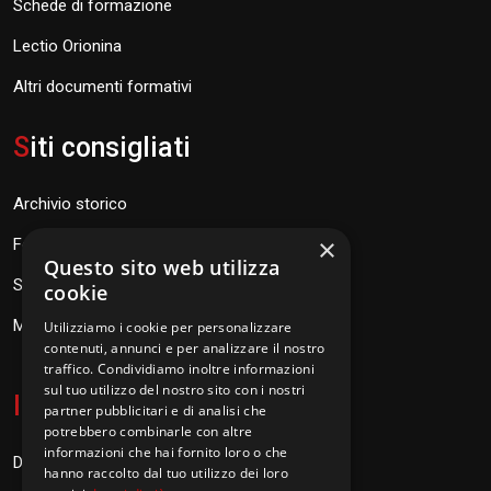
Schede di formazione
Lectio Orionina
Altri documenti formativi
S
iti consigliati
Archivio storico
×
Fondazione Don Orione
Questo sito web utilizza
SEV Orione 84
cookie
Messaggi don Orione
Utilizziamo i cookie per personalizzare
contenuti, annunci e per analizzare il nostro
traffico. Condividiamo inoltre informazioni
sul tuo utilizzo del nostro sito con i nostri
I
nformazioni
partner pubblicitari e di analisi che
potrebbero combinarle con altre
informazioni che hai fornito loro o che
Donazioni
hanno raccolto dal tuo utilizzo dei loro