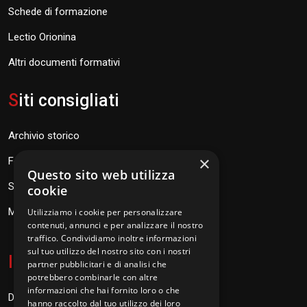
Schede di formazione
Lectio Orionina
Altri documenti formativi
S
iti consigliati
Archivio storico
×
Fondazione Don Orione
Questo sito web utilizza
SEV Orione 84
cookie
Messaggi don Orione
Utilizziamo i cookie per personalizzare
contenuti, annunci e per analizzare il nostro
traffico. Condividiamo inoltre informazioni
sul tuo utilizzo del nostro sito con i nostri
I
nformazioni
partner pubblicitari e di analisi che
potrebbero combinarle con altre
informazioni che hai fornito loro o che
Donazioni
hanno raccolto dal tuo utilizzo dei loro